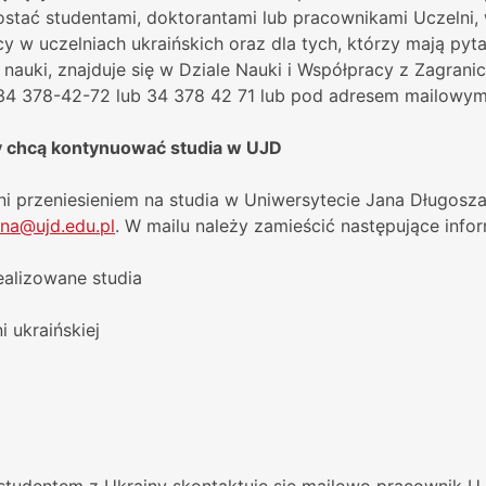
zostać studentami, doktorantami lub pracownikami Uczelni,
y w uczelniach ukraińskich oraz dla tych, którzy mają p
nauki, znajduje się w Dziale Nauki i Współpracy z Zagrani
34 378-42-72 lub 34 378 42 71 lub pod adresem mailowy
zy chcą kontynuować studia w UJD
ani przeniesieniem na studia w Uniwersytecie Jana Długosz
ina@ujd.edu.pl
. W mailu należy zamieścić następujące infor
realizowane studia
 ukraińskiej
udentem z Ukrainy skontaktuje się mailowo pracownik UJD