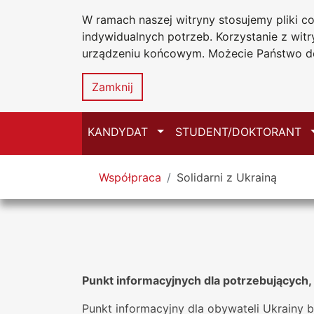
W ramach naszej witryny stosujemy pliki 
Uniwersytet
Przejdź do głównego menu
Przejdź do treści
Przejdź do wyszukiwarki
Przejdź do mapy serwisu
indywidualnych potrzeb. Korzystanie z wi
Jana Długosz
urządzeniu końcowym. Możecie Państwo do
Zamknij
Przełącz
KANDYDAT
STUDENT/DOKTORANT
Tutaj jesteś
Współpraca
Solidarni z Ukrainą
Punkt informacyjnych dla potrzebujących, 
Punkt informacyjny dla obywateli Ukrainy