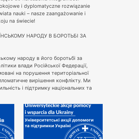
pokojowe i dyplomatyczne rozwiązanie
świata nauki – nasze zaangażowanie i
oju na świecie!
НСЬКОМУ НАРОДУ В БОРОТЬБІ ЗА
ському народу в його боротьбі за
літики влади Російської Федерації,
мовані на порушення територіальної
ипломатичне вирішення конфлікту. Ми
ильність і підтримку національних та