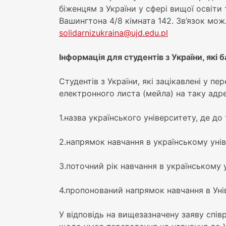
біженцям з України у сфері вищої освіти
Вашингтона 4/8 кімната 142. Зв’язок мо
solidarnizukraina@ujd.edu.pl
Інформація для студентів з України, як
Студентів з України, які зацікавлені у 
електронного листа (мейла) на таку адр
1.назва українського університету, де до
2.напрямок навчання в українському уні
3.поточний рік навчання в українському 
4.пропонований напрямок навчання в Уні
У відповідь на вищезазначену заяву спі