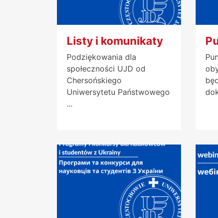
Listy i komunikaty
Pu
Podziękowania dla
Pun
społeczności UJD od
oby
Chersońskiego
będ
Uniwersytetu Państwowego
dok
...