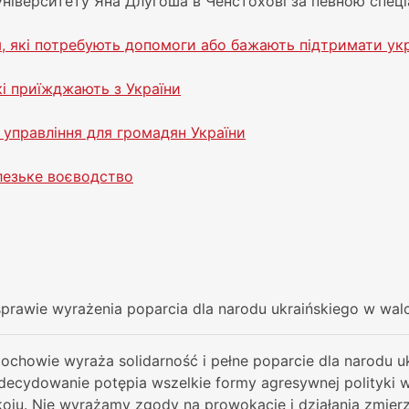
ніверситету Яна Длугоша в Ченстохові за певною спеці
, які потребують допомоги або бажають підтримати ук
кі приїжджають з України
 управління для громадян України
ілезьке воєводство
sprawie wyrażenia poparcia dla narodu ukraińskiego w wal
chowie wyraża solidarność i pełne poparcie dla narodu u
ecydowanie potępia wszelkie formy agresywnej polityki wł
oju. Nie wyrażamy zgody na prowokacje i działania zmierz