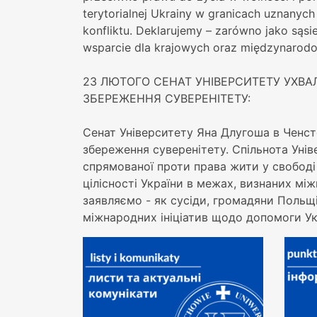
terytorialnej Ukrainy w granicach uznany
konfliktu. Deklarujemy – zarówno jako sąsi
wsparcie dla krajowych oraz międzynarodow
23 ЛЮТОГО СЕНАТ УНІВЕРСИТЕТУ УХВА
ЗБЕРЕЖЕННЯ СУВЕРЕНІТЕТУ:
Сенат Університету Яна Длугоша в Ченст
збереження суверенітету. Спільнота Унів
спрямованої проти права жити у свободі 
цілісності України в межах, визнаних м
заявляємо - як сусіди, громадяни Польщі
міжнародних ініціатив щодо допомоги Укра