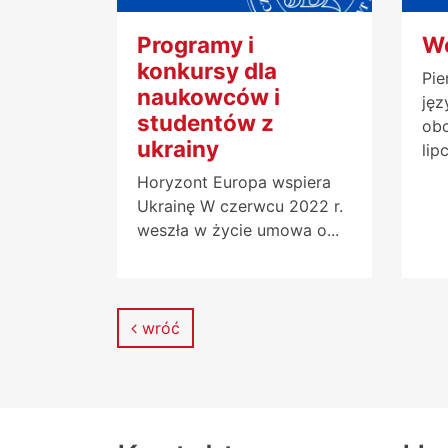
Programy i
We
konkursy dla
Pie
naukowców i
jęz
studentów z
ob
ukrainy
lip
Horyzont Europa wspiera
Ukrainę W czerwcu 2022 r.
weszła w życie umowa o...
wróć