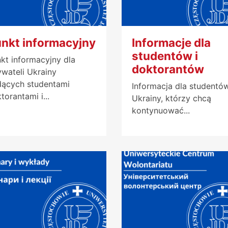
nkt informacyjny
Informacje dla
studentów i
kt informacyjny dla
doktorantów
wateli Ukrainy
ących studentami
Informacja dla studentó
torantami i...
Ukrainy, którzy chcą
kontynuować...