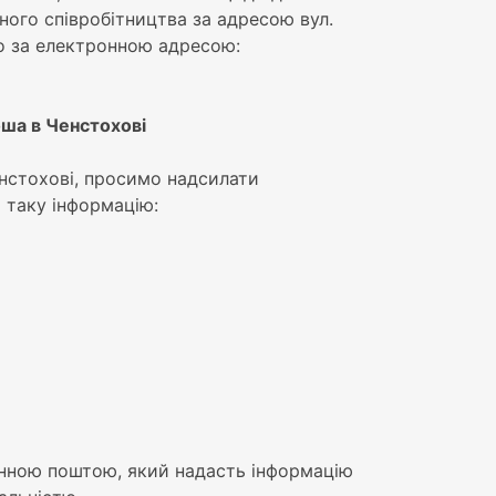
дного співробітництва за адресою вул.
бо за електронною адресою:
оша в Ченстохові
Ченстохові, просимо надсилати
и таку інформацію:
ронною поштою, який надасть інформацію