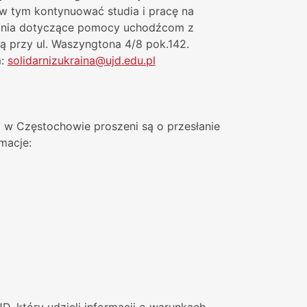
 w tym kontynuować studia i pracę na
ytania dotyczące pomocy uchodźcom z
cą przy ul. Waszyngtona 4/8 pok.142.
m:
solidarnizukraina@ujd.edu.pl
a w Częstochowie proszeni są o przesłanie
macje:
, który udzieli informacji o warunkach