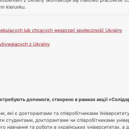
ym kierunku.
ebujących lub chcących wesprzeć społeczność Ukrainy
ybywających z Ukrainy
потребують допoмоги, створено в рамках акції «Солідар
и, які є докторантами та співробітниками Університету
ати студентами, докторантами чи співробітниками унів
го навчання та роботи в українських університетах, а