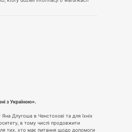
ні з Україною».
 Яна Длугоша в Ченстохові та для їхніх
ерситету, в тому числі продовжити
 для тих, хто має питання щодо допомоги