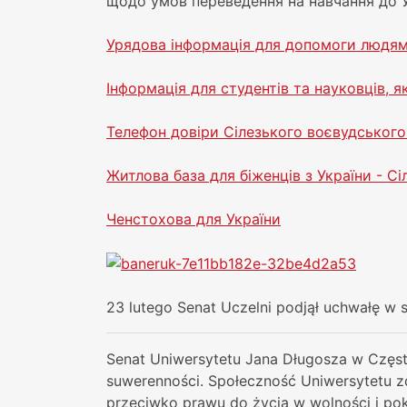
щодо умов переведення на навчання до У
Урядова інформація для допомоги людям
Інформація для студентів та науковців, я
Телефон довіри Сілезького воєвудського
Житлова база для біженців з України - С
Ченстохова для України
23 lutego Senat Uczelni podjął uchwałę w 
Senat Uniwersytetu Jana Długosza w Często
suwerenności. Społeczność Uniwersytetu zd
przeciwko prawu do życia w wolności i pok