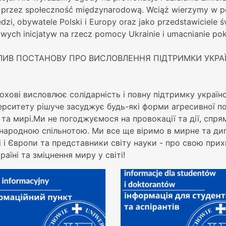
ch przez społeczność międzynarodową. Wciąż wierzymy w 
edzi, obywatele Polski i Europy oraz jako przedstawiciele 
ych inicjatyw na rzecz pomocy Ukrainie i umacnianie pok
ЛИВ ПОСТАНОВУ ПРО ВИСЛОВЛЕННЯ ПІДТРИМКИ УКРАЇ
охові висловлює солідарність і повну підтримку україн
ерситету рішуче засуджує будь-які форми агресивної по
та мирі.Ми не погоджуємося на провокації та дії, спря
іжнародною спільнотою. Ми все ще віримо в мирне та д
 і Європи та представники світу науки - про свою прих
їні та зміцнення миру у світі!