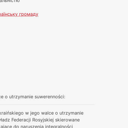
альністю
раїнську громаду
ce o utrzymanie suwerenności:
kraińskiego w jego walce o utrzymanie
adz Federacji Rosyjskiej skierowane
ające do naruszenia integralności