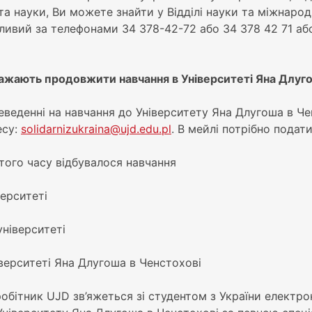
 та науки, Ви можете знайти у Відділі науки та міжнаро
жливий за телефонами 34 378-42-72 або 34 378 42 71 а
і бажають продовжити навчання в Університеті Яна Длуг
переведенні на навчання до Університету Яна Длугоша в 
есу:
solidarnizukraina@ujd.edu.pl
. В мейлі потрібно подат
 того часу відбувалося навчання
верситеті
університеті
верситеті Яна Длугоша в Ченстохові
вробітник UJD зв’яжеться зі студентом з України елект