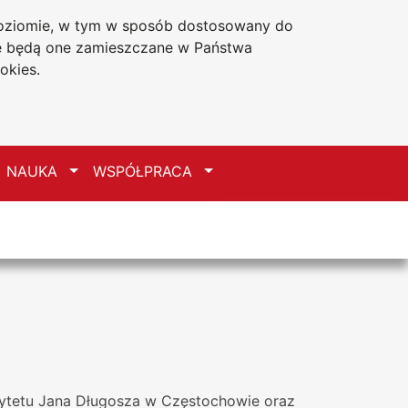
 poziomie, w tym w sposób dostosowany do
Deklaracja dostępności
że będą one zamieszczane w Państwa
okies.
zełącz
Przełącz
Przełącz
NAUKA
WSPÓŁPRACA
sytetu Jana Długosza w Częstochowie oraz