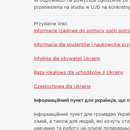
przeniesienia na studia w UJD na konkretn
Przydatne linki:
Informacje rządowe do pomocy osób potrz
Informacja dla studentów i naukowców prz
Infolinia dla obywateli Ukrainy
Baza lokalowa dla uchodźców z Ukrainy
Częstochowa dla Ukrainy
Інформаційний пункт для українців, що 
Інформаційний пункт для громадян Україн
сімей, а також для людей, які хочуть ст
навчання та роботу на основі попередньо