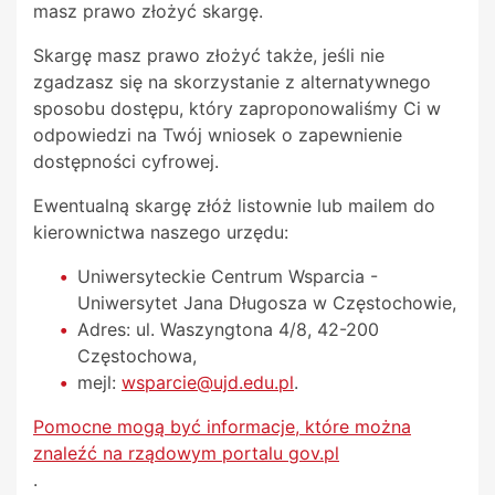
masz prawo złożyć skargę.
Skargę masz prawo złożyć także, jeśli nie
zgadzasz się na skorzystanie z alternatywnego
sposobu dostępu, który zaproponowaliśmy Ci w
odpowiedzi na Twój wniosek o zapewnienie
dostępności cyfrowej.
Ewentualną skargę złóż listownie lub mailem do
kierownictwa naszego urzędu:
Uniwersyteckie Centrum Wsparcia -
Uniwersytet Jana Długosza w Częstochowie
,
Adres:
ul. Waszyngtona 4/8, 42-200
Częstochowa
,
mejl:
wsparcie@ujd.edu.pl
.
Pomocne mogą być informacje, które można
znaleźć na rządowym portalu gov.pl
.