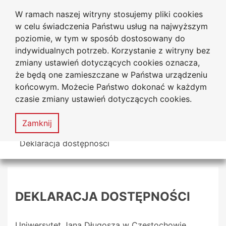
W ramach naszej witryny stosujemy pliki cookies
Uniwersytet
Przejdź do głównego menu
Przejdź do treści
Przejdź do wyszukiwarki
Przejdź do mapy serwisu
w celu świadczenia Państwu usług na najwyższym
Jana Długosza w Częstochowie
poziomie, w tym w sposób dostosowany do
indywidualnych potrzeb. Korzystanie z witryny bez
zmiany ustawień dotyczących cookies oznacza,
że będą one zamieszczane w Państwa urządzeniu
Dekl
końcowym. Możecie Państwo dokonać w każdym
dost
czasie zmiany ustawień dotyczących cookies.
Mapa
serwisu
MENU
Zamknij
Tutaj jesteś
Deklaracja dostępności
DEKLARACJA DOSTĘPNOŚCI
Uniwersytet Jana Długosza w Częstochowie