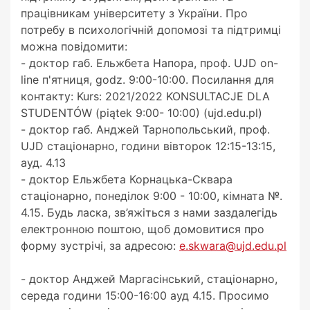
працівникам університету з України. Про
потребу в психологічній допомозі та підтримці
можна повідомити:
- доктор габ. Ельжбета Напора, проф. UJD on-
line п'ятниця, godz. 9:00-10:00. Посилання для
контакту: Kurs: 2021/2022 KONSULTACJE DLA
STUDENTÓW (piątek 9:00- 10:00) (ujd.edu.pl)
- доктор габ. Анджей Тарнопольський, проф.
UJD стаціонарно, години вівторок 12:15-13:15,
ауд. 4.13
- доктор Ельжбета Корнацька-Сквара
стаціонарно, понеділок 9:00 - 10:00, кімната №.
4.15. Будь ласка, зв’яжіться з нами заздалегідь
електронною поштою, щоб домовитися про
форму зустрічі, за адресою:
e.skwara@ujd.edu.pl
- доктор Анджей Маргасінський, стаціонарно,
середа години 15:00-16:00 ауд 4.15. Просимо