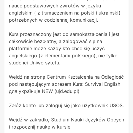
nauce podstawowych zwrotów w języku
angielskim ( z tłumaczeniem na polski i ukraiński)
potrzebnych w codziennej komunikacji.
Kurs przeznaczony jest do samokształcenia i jest
całkowicie bezpłatny, a zalogować się na
platformie może każdy kto chce się uczyć
angielskiego (z elementami polskiego), nie tylko
studenci Uniwersytetu.
Wejdź na stronę Centrum Kształcenia na Odległość
pod następującym adresem Kurs: Survival English
для українців NEW (ujd.edu.pl)
Załóż konto lub zaloguj się jako użytkownik USOS.
Wejdź w zakładkę Studium Nauki Języków Obcych
i rozpocznij naukę w kursie.