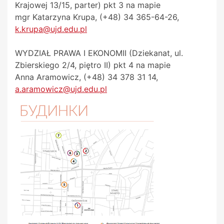
Krajowej 13/15, parter) pkt 3 na mapie
mgr Katarzyna Krupa, (+48) 34 365-64-26,
k.krupa@ujd.edu.pl
WYDZIAŁ PRAWA I EKONOMII (Dziekanat, ul.
Zbierskiego 2/4, piętro II) pkt 4 na mapie
Anna Aramowicz, (+48) 34 378 31 14,
a.aramowicz@ujd.edu.pl