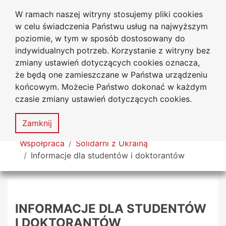
W ramach naszej witryny stosujemy pliki cookies
Uniwersytet
Przejdź do głównego menu
Przejdź do treści
Przejdź do wyszukiwarki
Przejdź do mapy serwisu
w celu świadczenia Państwu usług na najwyższym
Jana Długosza w Częstochowie
poziomie, w tym w sposób dostosowany do
indywidualnych potrzeb. Korzystanie z witryny bez
zmiany ustawień dotyczących cookies oznacza,
że będą one zamieszczane w Państwa urządzeniu
Dekl
końcowym. Możecie Państwo dokonać w każdym
dost
czasie zmiany ustawień dotyczących cookies.
Mapa
serwisu
MENU
Zamknij
Tutaj jesteś
Współpraca
Solidarni z Ukrainą
Informacje dla studentów i doktorantów
INFORMACJE DLA STUDENTÓW
I DOKTORANTÓW