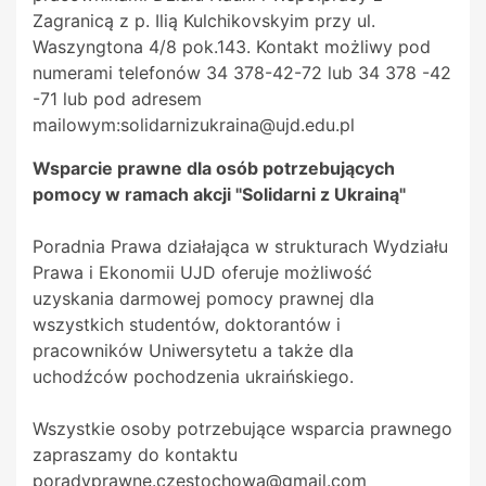
Zagranicą z p. Ilią Kulchikovskyim przy ul.
Waszyngtona 4/8 pok.143. Kontakt możliwy pod
numerami telefonów 34 378-42-72 lub 34 378 -42
-71 lub pod adresem
mailowym:solidarnizukraina@ujd.edu.pl
Wsparcie prawne dla osób potrzebujących
pomocy w ramach akcji "Solidarni z Ukrainą"
Poradnia Prawa działająca w strukturach Wydziału
Prawa i Ekonomii UJD oferuje możliwość
uzyskania darmowej pomocy prawnej dla
wszystkich studentów, doktorantów i
pracowników Uniwersytetu a także dla
uchodźców pochodzenia ukraińskiego.
Wszystkie osoby potrzebujące wsparcia prawnego
zapraszamy do kontaktu
poradyprawne.czestochowa@gmail.com