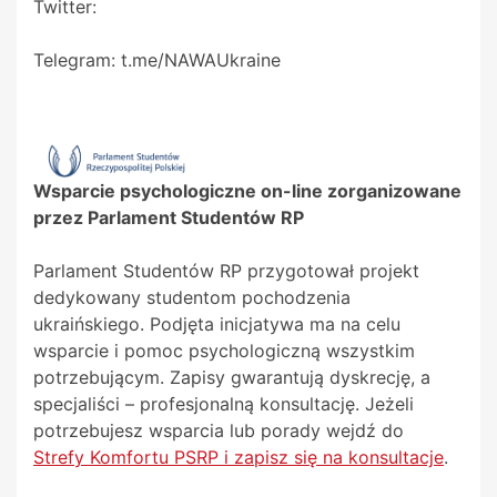
Twitter:
Telegram: t.me/NAWAUkraine
Wsparcie psychologiczne on-line zorganizowane
przez Parlament Studentów RP
Parlament Studentów RP przygotował projekt
dedykowany studentom pochodzenia
ukraińskiego. Podjęta inicjatywa ma na celu
wsparcie i pomoc psychologiczną wszystkim
potrzebującym. Zapisy gwarantują dyskrecję, a
specjaliści – profesjonalną konsultację. Jeżeli
potrzebujesz wsparcia lub porady wejdź do
Strefy Komfortu PSRP i zapisz się na konsultacje
.