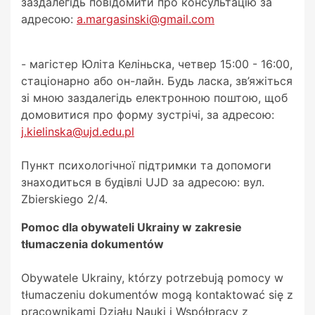
заздалегідь повідомити про консультацію за
адресою:
a.margasinski@gmail.com
- магістер Юліта Келіньска, четвер 15:00 - 16:00,
стаціонарно або он-лайн. Будь ласка, зв’яжіться
зі мною заздалегідь електронною поштою, щоб
домовитися про форму зустрічі, за адресою:
j.kielinska@ujd.edu.pl
Пункт психологічної підтримки та допомоги
знаходиться в будівлі UJD за адресою: вул.
Zbierskiego 2/4.
Pomoc dla obywateli Ukrainy w zakresie
tłumaczenia dokumentów
Obywatele Ukrainy, którzy potrzebują pomocy w
tłumaczeniu dokumentów mogą kontaktować się z
pracownikami Działu Nauki i Współpracy z