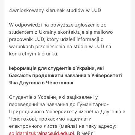
4.wnioskowany kierunek studiów w UJD
W odpowiedzi na powyższe zgłoszenie ze
studentem z Ukrainy skontaktuje się mailowo
pracownik UJD, który udzieli informacji o
warunkach przeniesienia na studia w UJD na
konkretnym kierunku.
Інформація для студентів з України, які
бажають продовжити навчання в Університеті
Яна Длугоша в Ченстохові
Студентів з України, які зацікавлені у
переведенні на навчання до Гуманітарно-
Природничого Університету іменіЯна Длугоша в
Ченстохові, прохасимо надсилати
електронного листа (мейла) на таку адресу:
solidarnizukraina@ujd.edu.pl
. В мейлі