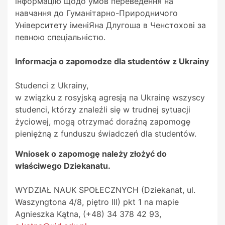
інформацію щодо умов переведення на
навчання до Гуманітарно-Природничого
Університету іменіЯна Длугоша в Ченстохові за
певною спеціальністю.
Informacja o zapomodze dla studentów z Ukrainy
Studenci z Ukrainy,
w związku z rosyjską agresją na Ukrainę wszyscy
studenci, którzy znaleźli się w trudnej sytuacji
życiowej, mogą otrzymać doraźną zapomogę
pieniężną z funduszu świadczeń dla studentów.
Wniosek o zapomogę należy złożyć do
właściwego Dziekanatu.
WYDZIAŁ NAUK SPOŁECZNYCH (Dziekanat, ul.
Waszyngtona 4/8, piętro III) pkt 1 na mapie
Agnieszka Kątna, (+48) 34 378 42 93,