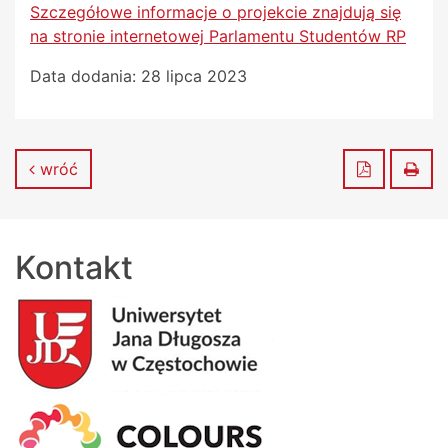
Szczegółowe informacje o projekcie znajdują się
na stronie internetowej Parlamentu Studentów RP
Data dodania:
28 lipca 2023
Zapisz do
Dru
wróć
Kontakt