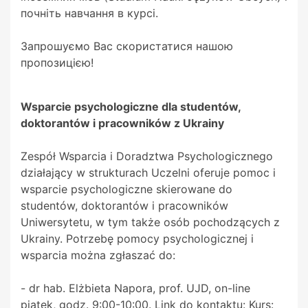
почніть навчання в курсі.
Запрошуємо Вас скористатися нашою
пропозицією!
Wsparcie psychologiczne dla studentów,
doktorantów i pracowników z Ukrainy
Zespół Wsparcia i Doradztwa Psychologicznego
działający w strukturach Uczelni oferuje pomoc i
wsparcie psychologiczne skierowane do
studentów, doktorantów i pracowników
Uniwersytetu, w tym także osób pochodzących z
Ukrainy. Potrzebę pomocy psychologicznej i
wsparcia można zgłaszać do:
- dr hab. Elżbieta Napora, prof. UJD, on-line
piątek, godz. 9:00-10:00. Link do kontaktu: Kurs: