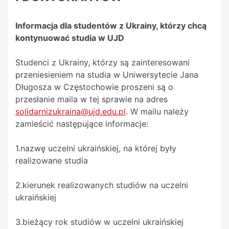
Informacja dla studentów z Ukrainy, którzy chcą
kontynuować studia w UJD
Studenci z Ukrainy, którzy są zainteresowani
przeniesieniem na studia w Uniwersytecie Jana
Długosza w Częstochowie proszeni są o
przesłanie maila w tej sprawie na adres
solidarnizukraina@ujd.edu.pl
. W mailu należy
zamieścić następujące informacje:
1.nazwę uczelni ukraińskiej, na której były
realizowane studia
2.kierunek realizowanych studiów na uczelni
ukraińskiej
3.bieżący rok studiów w uczelni ukraińskiej