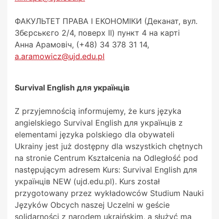
ФАКУЛЬТЕТ ПРАВА І ЕКОНОМІКИ (Деканат, вул.
Збєрськєго 2/4, поверх II) пункт 4 на карті
Анна Арамовіч, (+48) 34 378 31 14,
a.aramowicz@ujd.edu.pl
Survival English для українців
Z przyjemnością informujemy, że kurs języka
angielskiego Survival English для українців z
elementami języka polskiego dla obywateli
Ukrainy jest już dostępny dla wszystkich chętnych
na stronie Centrum Kształcenia na Odległość pod
następującym adresem Kurs: Survival English для
українців NEW (ujd.edu.pl). Kurs został
przygotowany przez wykładowców Studium Nauki
Języków Obcych naszej Uczelni w geście
solidarności z narodem ukraińskim, a służyć ma