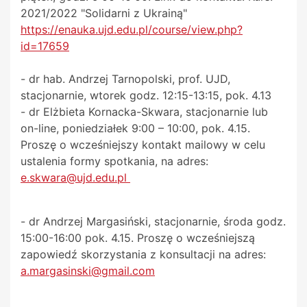
2021/2022 "Solidarni z Ukrainą"
https://enauka.ujd.edu.pl/course/view.php?
id=17659
- dr hab. Andrzej Tarnopolski, prof. UJD,
stacjonarnie, wtorek godz. 12:15-13:15, pok. 4.13
- dr Elżbieta Kornacka-Skwara, stacjonarnie lub
on-line, poniedziałek 9:00 – 10:00, pok. 4.15.
Proszę o wcześniejszy kontakt mailowy w celu
ustalenia formy spotkania, na adres:
e.skwara@ujd.edu.pl
- dr Andrzej Margasiński, stacjonarnie, środa godz.
15:00-16:00 pok. 4.15. Proszę o wcześniejszą
zapowiedź skorzystania z konsultacji na adres:
a.margasinski@gmail.com