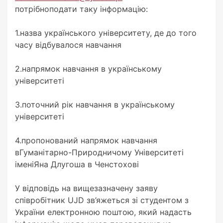
потрібноподати таку інформацію:
1.назва українського університету, де до того
часу відбувалося навчання
2.напрямок навчання в українському
університеті
3.поточний рік навчання в українському
університеті
4.пропонований напрямок навчання
вГуманітарно-Природничому Університеті
іменіЯна Длугоша в Ченстохові
У відповідь на вищезазначену заяву
співробітник UJD зв’яжеться зі студентом з
України електронною поштою, який надасть