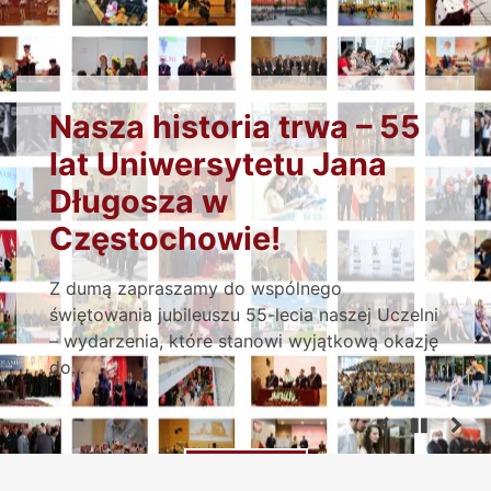
PRZECZYTAJ KONIECZNIE
Nasza historia trwa – 55
lat Uniwersytetu Jana
Długosza w
Częstochowie!
Z dumą zapraszamy do wspólnego
świętowania jubileuszu 55-lecia naszej Uczelni
– wydarzenia, które stanowi wyjątkową okazję
do...
- Nasza historia trwa – 5
więcej