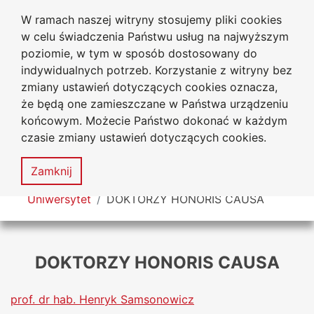
W ramach naszej witryny stosujemy pliki cookies
Uniwersytet
Przejdź do głównego menu
Przejdź do treści
Przejdź do wyszukiwarki
Przejdź do mapy serwisu
w celu świadczenia Państwu usług na najwyższym
Jana Długosza w Częstochowie
poziomie, w tym w sposób dostosowany do
indywidualnych potrzeb. Korzystanie z witryny bez
zmiany ustawień dotyczących cookies oznacza,
że będą one zamieszczane w Państwa urządzeniu
Dekl
końcowym. Możecie Państwo dokonać w każdym
dost
czasie zmiany ustawień dotyczących cookies.
Mapa
serwisu
MENU
Zamknij
Tutaj jesteś
Uniwersytet
DOKTORZY HONORIS CAUSA
DOKTORZY HONORIS CAUSA
prof. dr hab. Henryk Samsonowicz