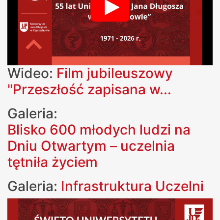
Wideo:
Film jubileuszowy
"Przeszłość zapisana w...
Galeria:
Blisko 600 młodych ludzi na
Dniu Otwartym – uczelnia
tętniła życiem
Galeria:
Infrastruktura Uczelni