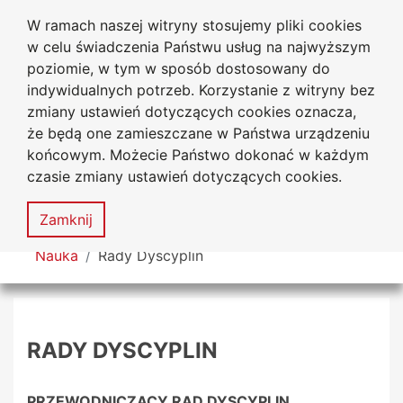
W ramach naszej witryny stosujemy pliki cookies
Uniwersytet
Przejdź do głównego menu
Przejdź do treści
Przejdź do wyszukiwarki
Przejdź do mapy serwisu
w celu świadczenia Państwu usług na najwyższym
Jana Długosza w Częstochowie
poziomie, w tym w sposób dostosowany do
indywidualnych potrzeb. Korzystanie z witryny bez
zmiany ustawień dotyczących cookies oznacza,
że będą one zamieszczane w Państwa urządzeniu
Dekl
końcowym. Możecie Państwo dokonać w każdym
dost
czasie zmiany ustawień dotyczących cookies.
Mapa
serwisu
MENU
Zamknij
Tutaj jesteś
Nauka
Rady Dyscyplin
RADY DYSCYPLIN
PRZEWODNICZĄCY RAD DYSCYPLIN