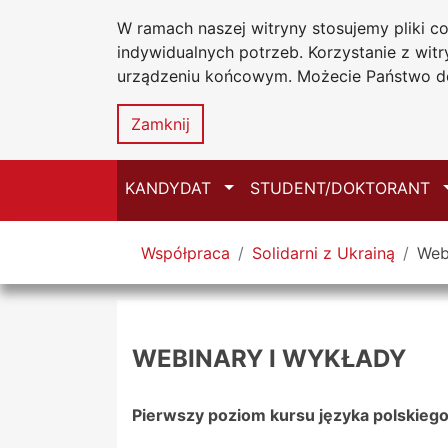
W ramach naszej witryny stosujemy pliki 
Uniwersytet
Przejdź do głównego menu
Przejdź do treści
Przejdź do wyszukiwarki
Przejdź do mapy serwisu
indywidualnych potrzeb. Korzystanie z wi
Jana Długosz
urządzeniu końcowym. Możecie Państwo do
Zamknij
Przełącz
KANDYDAT
STUDENT/DOKTORANT
Tutaj jesteś
Współpraca
Solidarni z Ukrainą
Web
WEBINARY I WYKŁADY
Pierwszy poziom kursu języka polskieg