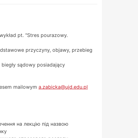
ykład pt. "Stres pourazowy.
odstawowe przyczyny, objawy, przebieg
ni biegły sądowy posiadający
adresem mailowym
a.zabicka@ujd.edu.pl
ечення на лекцію під назвою
нку