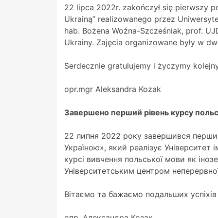
22 lipca 2022r. zakończył się pierwszy 
Ukrainą” realizowanego przez Uniwersyte
hab. Bożena Woźna-Szcześniak, prof. UJD
Ukrainy. Zajęcia organizowane były w d
Serdecznie gratulujemy i życzymy kolej
opr.mgr Aleksandra Kozak
Завершено перший рівень курсу польсь
22 липня 2022 року завершився перший 
Україною», який реалізує Університет 
курсі вивчення польської мови як інозе
Університетським центром неперервної
Вітаємо та бажаємо подальших успіхів 
опр. Александра Козак