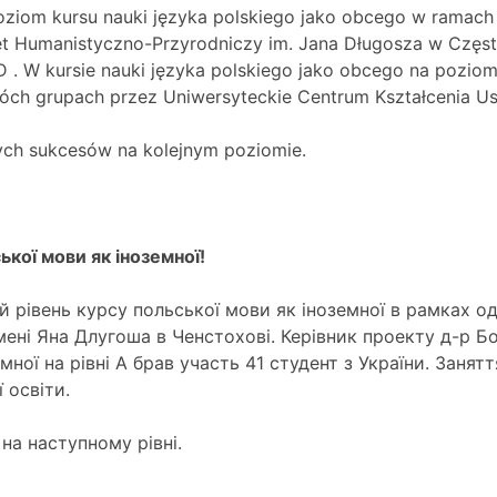
poziom kursu nauki języka polskiego jako obcego w ramach 
t Humanistyczno-Przyrodniczy im. Jana Długosza w Często
 . W kursie nauki języka polskiego jako obcego na poziom
wóch grupach przez Uniwersyteckie Centrum Kształcenia U
nych sukcesów na kolejnym poziomie.
кої мови як іноземної!
рівень курсу польської мови як іноземної в рамках одн
імені Яна Длугоша в Ченстохові. Керівник проекту д-р 
мної на рівні А брав участь 41 студент з України. Занятт
 освіти.
на наступному рівні.