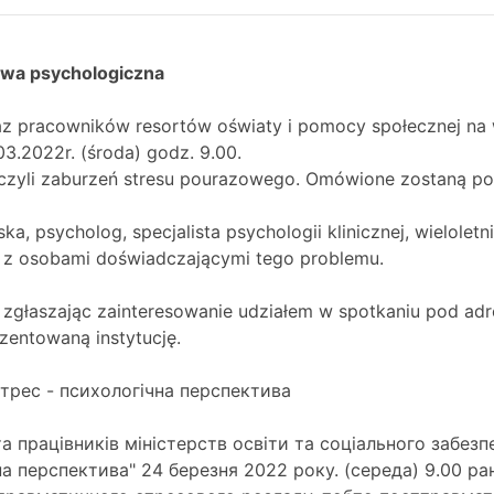
ywa psychologiczna
 pracowników resortów oświaty i pomocy społecznej na w
3.2022r. (środa) godz. 9.00.
czyli zaburzeń stresu pourazowego. Omówione zostaną p
a, psycholog, specjalista psychologii klinicznej, wielolet
 z osobami doświadczającymi tego problemu.
 zgłaszając zainteresowanie udziałem w spotkaniu pod 
zentowaną instytucję.
трес - психологічна перспектива
а працівників міністерств освіти та соціального забезп
а перспектива" 24 березня 2022 року. (середа) 9.00 ра