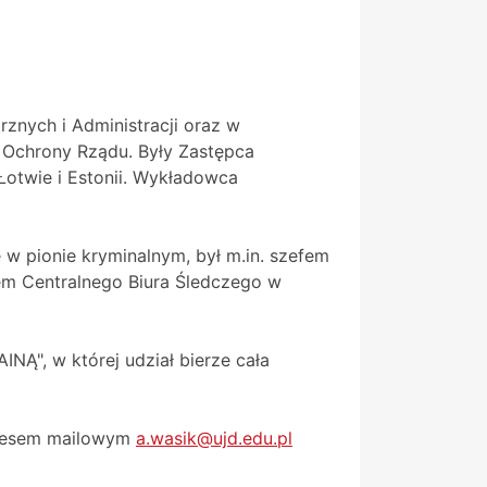
rznych i Administracji oraz w
o Ochrony Rządu. Były Zastępca
 Łotwie i Estonii. Wykładowca
ę w pionie kryminalnym, był m.in. szefem
em Centralnego Biura Śledczego w
NĄ", w której udział bierze cała
adresem mailowym
a.wasik@ujd.edu.pl