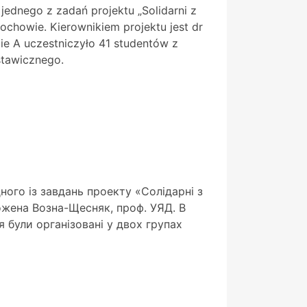
jednego z zadań projektu „Solidarni z
chowie. Kierownikiem projektu jest dr
ie A uczestniczyło 41 studentów z
stawicznego.
ого із завдань проекту «Солідарні з
Божена Возна-Щесняк, проф. УЯД. В
я були організовані у двох групах