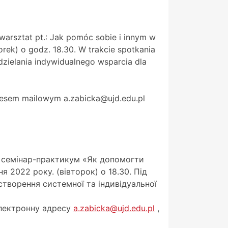
arsztat pt.: Jak pomóc sobie i innym w
orek) o godz. 18.30. W trakcie spotkania
zielania indywidualnego wsparcia dla
resem mailowym a.zabicka@ujd.edu.pl
на семінар-практикум «Як допомогти
я 2022 року. (вівторок) о 18.30. Під
створення системної та індивідуальної
електронну адресу
a.zabicka@ujd.edu.pl
,