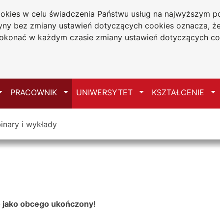
cookies w celu świadczenia Państwu usług na najwyższym
tryny bez zmiany ustawień dotyczących cookies oznacza, 
a w Częstochowie
konać w każdym czasie zmiany ustawień dotyczących co
Mapa serwisu
Przełącz
Przełącz
Przełącz
Pr
PRACOWNIK
UNIWERSYTET
KSZTAŁCENIE
inary i wykłady
o jako obcego ukończony!