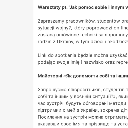
Warsztaty pt. "Jak pomóc sobie i innym w
Zapraszamy pracowników, studentów oraz
sytuacji wojny?, który poprowadzi on-line
zostaną omówione techniki samopomocy w
rodzin z Ukrainy, w tym dzieci i młodzież
Link do spotkania będzie można uzyskać
podając swoje imię i nazwisko oraz repre
Майстерні «Як допомогти собі та іншим
Запрошуємо співробітників, студентів 
собі та іншим у воєнній ситуації?», яки
час зустрічі будуть обговорені методи
підтримки сімей з України, зокрема діте
Посилання на зустріч можна отримати,
вказавши своє ім’я та прізвище та уста