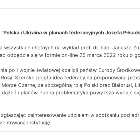
. "Polska i Ukraina w planach federacyjnych Józefa Piłsud
wszystkich chętnych na wykład prof. dr. hab. Janusza Zuz
ad odbędzie się w formie on-line 25 marca 2022 roku o god
nia po I wojnie światowej koalicji państw Europy Środkowe
 Rosji. Szeroko pojęta idea federacyjna proponowana prze
Morze Czarne, ze szczególną rolą Polski oraz Białorusi, Li
ch dążeń i planów Putina problematyka powyższa wydaje się
 zgłaszając zainteresowanie udziałem w spotkaniu pod ad
zentowaną instytucję.