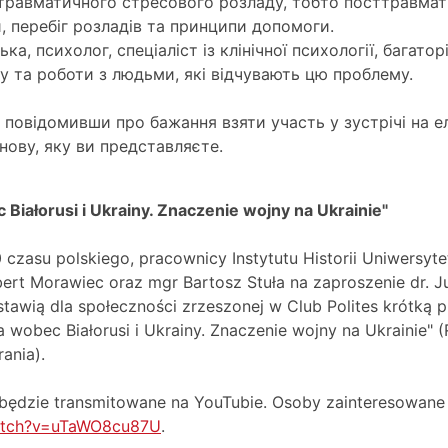
ттравматичного стресового розладу, тобто посттравмат
, перебіг розладів та принципи допомоги.
а, психолог, спеціаліст із клінічної психології, багато
 та роботи з людьми, які відчувають цю проблему.
повідомивши про бажання взяти участь у зустрічі на ел
нову, яку ви представляєте.
ec Białorusi i Ukrainy. Znaczenie wojny na Ukrainie"
 czasu polskiego, pracownicy Instytutu Historii Uniwersy
rt Morawiec oraz mgr Bartosz Stuła na zaproszenie dr. Ju
stawią dla społeczności zrzeszonej w Club Polites krótką 
ka wobec Białorusi i Ukrainy. Znaczenie wojny na Ukrainie" (R
rania).
i będzie transmitowane na YouTubie. Osoby zainteresowane
atch?v=uTaWO8cu87U
.