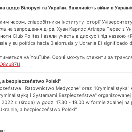
ика щодо Білорусі та України. Важливість війни в Україні
ким часом, співробітники Інституту історії Університет
ла на запрошення д-ра. Хуан Карлос Агілера Перес з Ун
ти Club Polites і взяли участь в дискусії під назвою «Р
a y su política hacia Bielorrusia y Ucrania El significado d
атиметься на YouTube. Охочі можуть стежити за трансля
WO8cu87U
.
e, a bezpieczeństwo Polski"
zeństwa i Ratownictwo Medyczne" oraz "Kryminalistyka" w 
ryminalistyką i Systemami Bezpieczeństwa" organizowane
2022 r. (środa) w godz. 17.30 - 19.00 w formie zdalnej na
Ukrainie, a bezpieczeństwo Polski”.
ie.