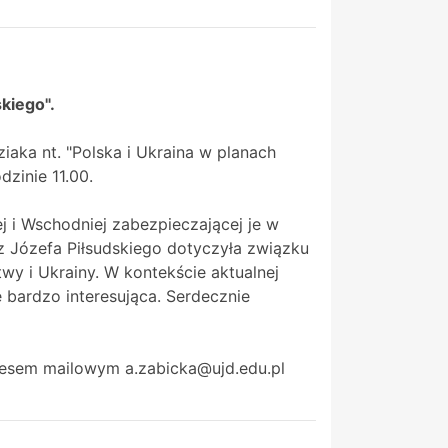
skiego".
iaka nt. "Polska i Ukraina w planach
zinie 11.00.
j i Wschodniej zabezpieczającej je w
z Józefa Piłsudskiego dotyczyła związku
twy i Ukrainy. W kontekście aktualnej
 bardzo interesująca. Serdecznie
resem mailowym a.zabicka@ujd.edu.pl