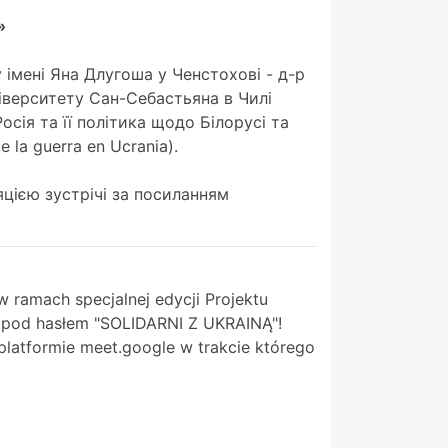
»
у імені Яна Длугоша у Ченстохові - д-р
іверситету Сан-Себастьяна в Чилі
осія та її політика щодо Білорусі та
e la guerra en Ucrania).
цією зустрічі за посиланням
ramach specjalnej edycji Projektu
j pod hasłem "SOLIDARNI Z UKRAINĄ"!
 platformie meet.google w trakcie którego