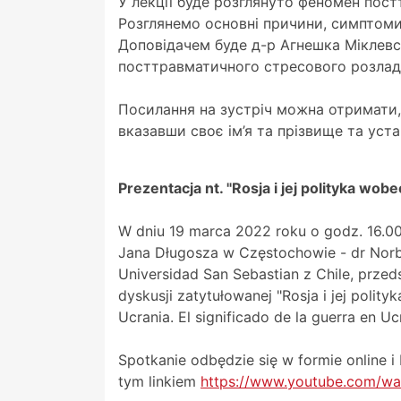
У лекції буде розглянуто феномен пос
Розглянемо основні причини, симптоми
Доповідачем буде д-р Агнешка Міклевськ
посттравматичного стресового розладу
Посилання на зустріч можна отримати, 
вказавши своє ім’я та прізвище та уста
Prezentacja nt. "Rosja i jej polityka wob
W dniu 19 marca 2022 roku o godz. 16.00
Jana Długosza w Częstochowie - dr Norbe
Universidad San Sebastian z Chile, przed
dyskusji zatytułowanej "Rosja i jej polity
Ucrania. El significado de la guerra en Uc
Spotkanie odbędzie się w formie online 
tym linkiem
https://www.youtube.com/w