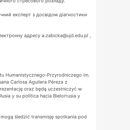
ичного стресового розладу.
річний експерт з досвідом діагностики
ектронну адресу a.zabicka@ujd.edu.pl ,
tetu Humanistycznego-Przyrodniczego im.
ana Carlosa Aguilera Péreza z
prezentację oraz będą uczestniczyć w
usia y su política hacia Bielorrusia y
 mogą śledzić transmisję spotkania pod