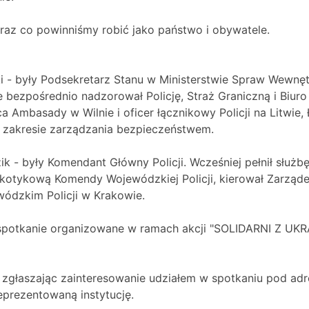
raz co powinniśmy robić jako państwo i obywatele.
i - były Podsekretarz Stanu w Ministerstwie Spraw Wewnęt
 bezpośrednio nadzorował Policję, Straż Graniczną i Biur
a Ambasady w Wilnie i oficer łącznikowy Policji na Litwie,
 zakresie zarządzania bezpieczeństwem.
ik - były Komendant Główny Policji. Wcześniej pełnił służb
rkotykową Komendy Wojewódzkiej Policji, kierował Zarząd
ódzkim Policji w Krakowie.
spotkanie organizowane w ramach akcji "SOLIDARNI Z UKRAI
 zgłaszając zainteresowanie udziałem w spotkaniu pod 
eprezentowaną instytucję.