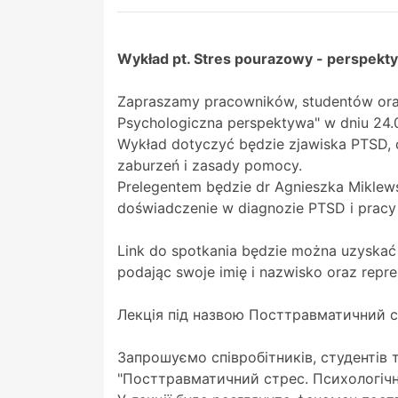
Wykład pt. Stres pourazowy - perspekt
Zapraszamy pracowników, studentów oraz
Psychologiczna perspektywa" w dniu 24.0
Wykład dotyczyć będzie zjawiska PTSD, 
zaburzeń i zasady pomocy.
Prelegentem będzie dr Agnieszka Miklewsk
doświadczenie w diagnozie PTSD i pracy
Link do spotkania będzie można uzyskać
podając swoje imię i nazwisko oraz repre
Лекція під назвою Посттравматичний с
Запрошуємо співробітників, студентів т
"Посттравматичний стрес. Психологічн