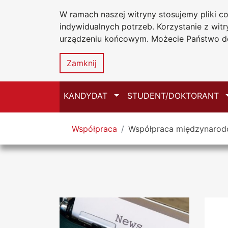
W ramach naszej witryny stosujemy pliki 
Uniwersytet
Przejdź do głównego menu
Przejdź do treści
Przejdź do wyszukiwarki
Przejdź do mapy serwisu
indywidualnych potrzeb. Korzystanie z wi
Jana Długosz
urządzeniu końcowym. Możecie Państwo do
Zamknij
Przełącz
KANDYDAT
STUDENT/DOKTORANT
Tutaj jesteś
Współpraca
Współpraca międzynaro