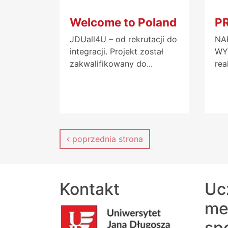
Welcome to Poland
P
JDUall4U – od rekrutacji do
NA
integracji. Projekt został
WY
zakwalifikowany do...
rea
poprzednia strona
Kontakt
Uc
me
sp