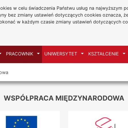
cookies w celu świadczenia Państwu usług na najwyższym
tryny bez zmiany ustawień dotyczących cookies oznacza, 
a w Częstochowie
konać w każdym czasie zmiany ustawień dotyczących co
Mapa serwisu
Przełącz
Przełącz
Przełącz
Pr
PRACOWNIK
UNIWERSYTET
KSZTAŁCENIE
dowa
WSPÓŁPRACA MIĘDZYNARODOWA