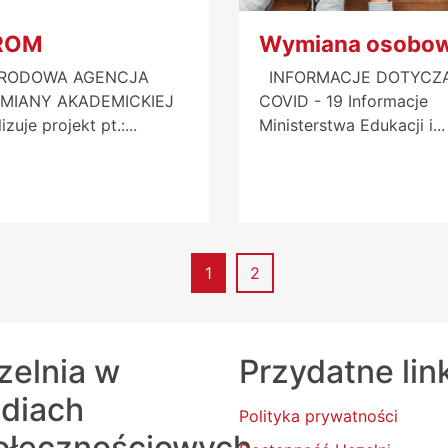
ROM
Wymiana osobo
RODOWA AGENCJA
INFORMACJE DOTYCZ
MIANY AKADEMICKIEJ
COVID - 19 Informacje
lizuje projekt pt.:...
Ministerstwa Edukacji i...
Strona
Strona
1
2
zelnia w
Przydatne lin
diach
Polityka prywatności
ołecznościowych