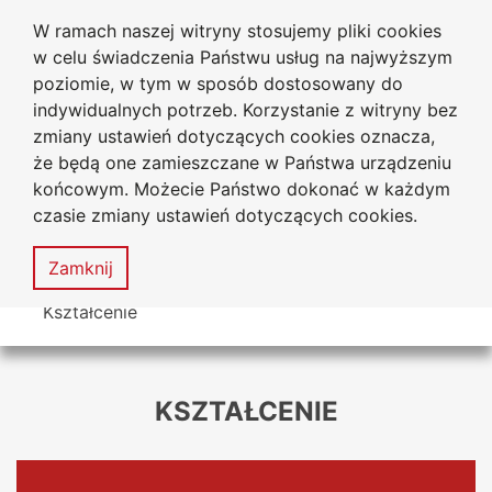
W ramach naszej witryny stosujemy pliki cookies
Uniwersytet
Przejdź do głównego menu
Przejdź do treści
Przejdź do wyszukiwarki
Przejdź do mapy serwisu
w celu świadczenia Państwu usług na najwyższym
Jana Długosza w Częstochowie
poziomie, w tym w sposób dostosowany do
indywidualnych potrzeb. Korzystanie z witryny bez
zmiany ustawień dotyczących cookies oznacza,
że będą one zamieszczane w Państwa urządzeniu
Dekl
końcowym. Możecie Państwo dokonać w każdym
dost
czasie zmiany ustawień dotyczących cookies.
Mapa
serwisu
MENU
Zamknij
Tutaj jesteś
Kształcenie
KSZTAŁCENIE