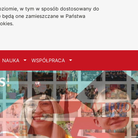
 poziomie, w tym w sposób dostosowany do
Deklaracja dostępności
że będą one zamieszczane w Państwa
okies.
zełącz
Przełącz
Przełącz
NAUKA
WSPÓŁPRACA