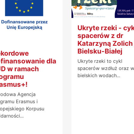
Ukryte rzeki - cyk
spacerów z dr
Katarzyną Zolich
Bielsku-Białej
ekordowe
finansowanie dla
Ukryte rzeki to cykl
D w ramach
spacerów wzdłuż oraz 
rogramu
bielskich wodach...
rasmus+!
rodowa Agencja
gramu Erasmus i
opejskiego Korpusu
idarności...