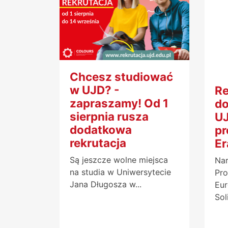
Chcesz studiować
w UJD? -
R
zapraszamy! Od 1
do
sierpnia rusza
UJ
dodatkowa
p
rekrutacja
E
Są jeszcze wolne miejsca
Na
na studia w Uniwersytecie
Pro
Jana Długosza w...
Eur
Sol