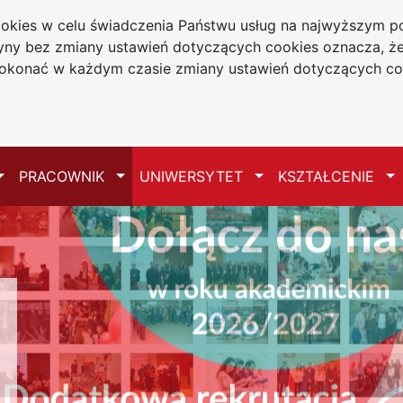
cookies w celu świadczenia Państwu usług na najwyższym
tryny bez zmiany ustawień dotyczących cookies oznacza, 
a w Częstochowie
konać w każdym czasie zmiany ustawień dotyczących co
Mapa serwisu
Przełącz
Przełącz
Przełącz
Pr
PRACOWNIK
UNIWERSYTET
KSZTAŁCENIE