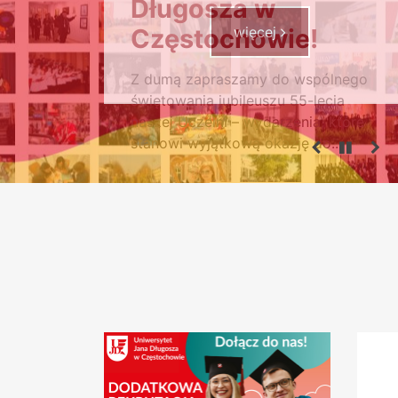
Długosza w
Częstochowie!
Z dumą zapraszamy do wspólnego
świętowania jubileuszu 55-lecia
naszej Uczelni – wydarzenia, które
stanowi wyjątkową okazję do...
- Nasza historia
więcej