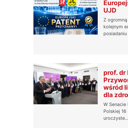
Europej
UJD
Z ogromną
kolejnym e
posiadaniu 
prof. d
Przywor
wśród l
dla zdr
W Senacie 
Polskiej 16
uroczyste..