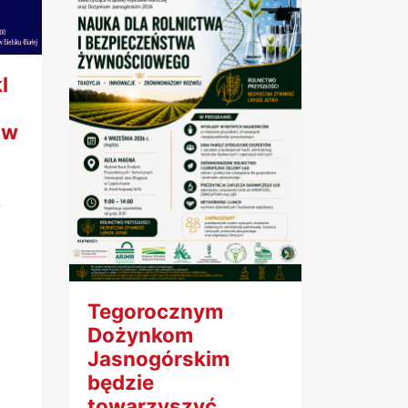
l
 w
w
Tegorocznym
Dożynkom
Jasnogórskim
będzie
towarzyszyć