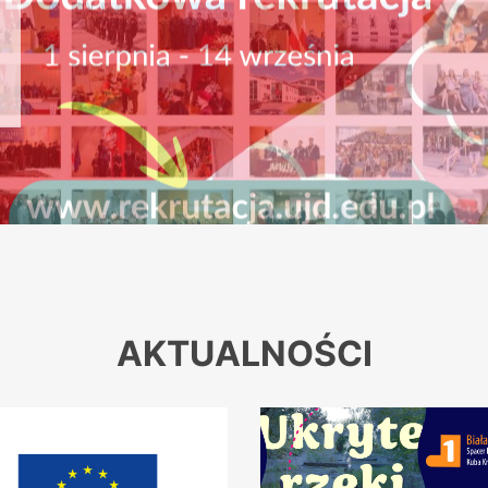
 trwa – 55 lat Uniwersytetu Jana Długosza w Częstochowie!
AKTUALNOŚCI