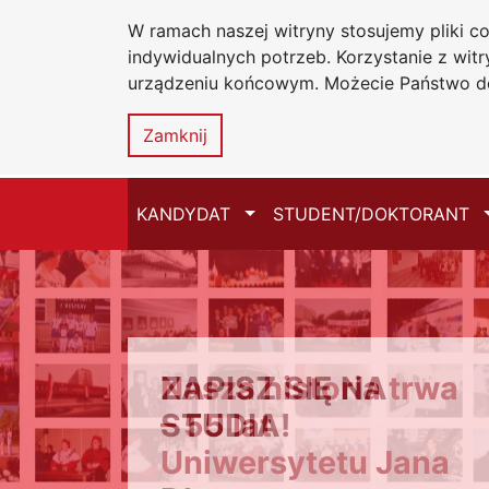
W ramach naszej witryny stosujemy pliki 
Uniwersytet
Przejdź do głównego menu
Przejdź do treści
Przejdź do wyszukiwarki
Przejdź do mapy serwisu
indywidualnych potrzeb. Korzystanie z wi
Jana Długosz
urządzeniu końcowym. Możecie Państwo do
Zamknij
Przełącz
KANDYDAT
STUDENT/DOKTORANT
PRZECZYTAJ KONIECZNIE
Nasza historia trwa
– 55 lat
Uniwersytetu Jana