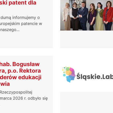
ski patent dla
 dumą informujemy o
uropejskim patencie w
naszego...
r hab. Bogusław
a, p.o. Rektora
iderów edukacji
owia
Rzeczypospolitej
 marca 2026 r. odbyło się
.