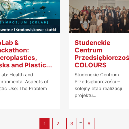
Lab &
Studenckie
ckathon:
Centrum
croplastics,
Przedsiębiorczoś
sks and Plastic...
COLOURS
ab: Health and
Studenckie Centrum
ironmental Aspects of
Przedsiębiorczości –
stic Use: The Problem
kolejny etap realizacji
.
projektu...
...
Strona
Strona
Strona
Strona
1
2
3
6