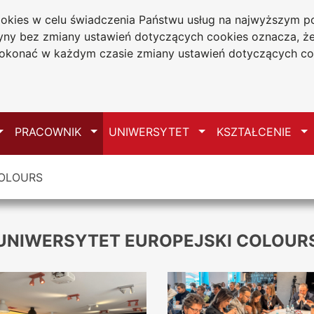
cookies w celu świadczenia Państwu usług na najwyższym
tryny bez zmiany ustawień dotyczących cookies oznacza, 
a w Częstochowie
konać w każdym czasie zmiany ustawień dotyczących co
Mapa serwisu
Przełącz
Przełącz
Przełącz
Pr
PRACOWNIK
UNIWERSYTET
KSZTAŁCENIE
 COLOURS
UNIWERSYTET EUROPEJSKI COLOUR