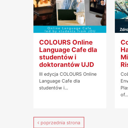
COLOURS Online
Co
Language Cafe dla
Ha
studentów i
Mi
doktorantów UJD
Ri
III edycja COLOURS Online
CoL
Language Cafe dla
Env
studentów i...
Pla
of..
poprzednia strona