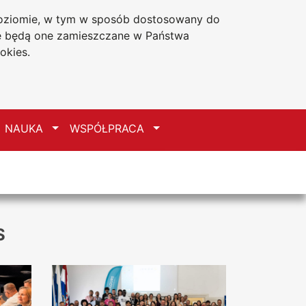
 poziomie, w tym w sposób dostosowany do
Deklaracja dostępności
że będą one zamieszczane w Państwa
okies.
zełącz
Przełącz
Przełącz
NAUKA
WSPÓŁPRACA
S