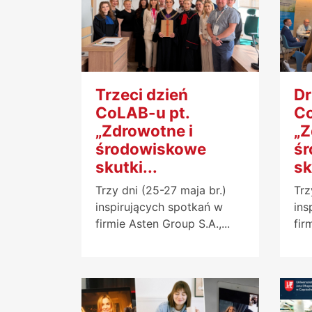
Trzeci dzień
Dr
CoLAB-u pt.
Co
„Zdrowotne i
„Z
środowiskowe
ś
skutki...
sk
Trzy dni (25-27 maja br.)
Trz
inspirujących spotkań w
ins
firmie Asten Group S.A.,...
fir