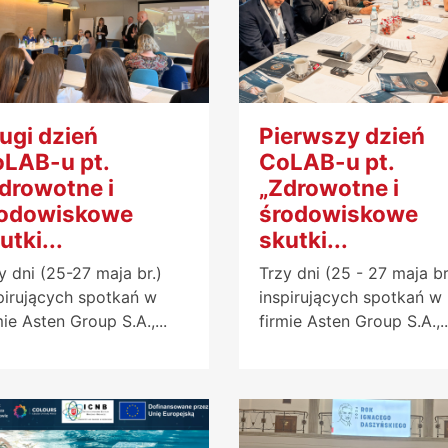
ugi dzień
Pierwszy dzień
LAB-u pt.
CoLAB-u pt.
drowotne i
„Zdrowotne i
rodowiskowe
środowiskowe
utki...
skutki...
y dni (25-27 maja br.)
Trzy dni (25 - 27 maja br
pirujących spotkań w
inspirujących spotkań w
mie Asten Group S.A.,...
firmie Asten Group S.A.,..