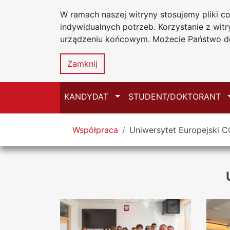
W ramach naszej witryny stosujemy pliki 
Uniwersytet
Przejdź do głównego menu
Przejdź do treści
Przejdź do wyszukiwarki
Przejdź do mapy serwisu
indywidualnych potrzeb. Korzystanie z wi
Jana Długosz
urządzeniu końcowym. Możecie Państwo do
Zamknij
Przełącz
KANDYDAT
STUDENT/DOKTORANT
Tutaj jesteś
Współpraca
Uniwersytet Europejski