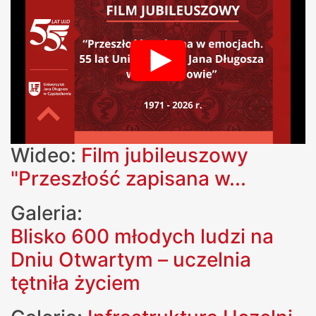
Wideo:
Film jubileuszowy
"Przeszłość zapisana w...
Galeria:
Blisko 600 młodych ludzi na
Dniu Otwartym – uczelnia
tętniła życiem