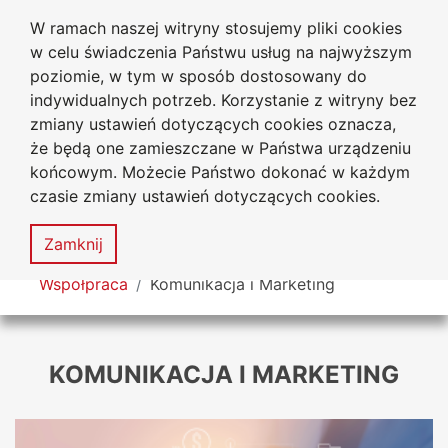
W ramach naszej witryny stosujemy pliki cookies
Uniwersytet
Przejdź do głównego menu
Przejdź do treści
Przejdź do wyszukiwarki
Przejdź do mapy serwisu
w celu świadczenia Państwu usług na najwyższym
Jana Długosza w Częstochowie
poziomie, w tym w sposób dostosowany do
indywidualnych potrzeb. Korzystanie z witryny bez
zmiany ustawień dotyczących cookies oznacza,
że będą one zamieszczane w Państwa urządzeniu
Dekl
końcowym. Możecie Państwo dokonać w każdym
dost
czasie zmiany ustawień dotyczących cookies.
Mapa
serwisu
MENU
Zamknij
Tutaj jesteś
Współpraca
Komunikacja i Marketing
KOMUNIKACJA I MARKETING