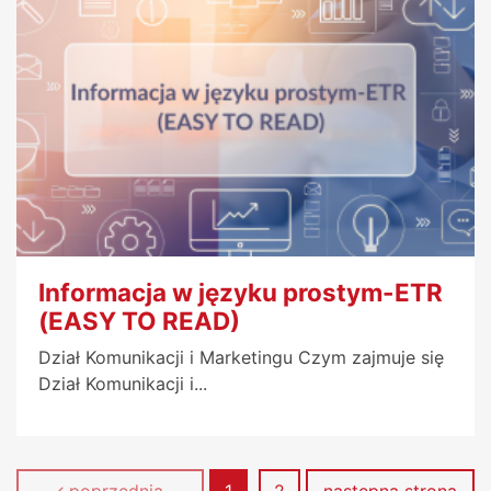
Informacja w języku prostym-ETR
(EASY TO READ)
Dział Komunikacji i Marketingu Czym zajmuje się
Dział Komunikacji i...
Strona
Strona
poprzednia
1
2
następna strona