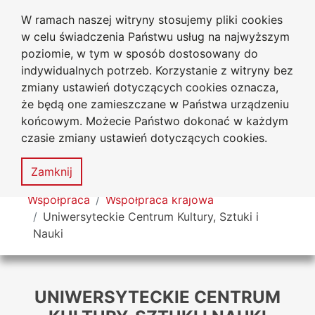
W ramach naszej witryny stosujemy pliki cookies
Uniwersytet
Przejdź do głównego menu
Przejdź do treści
Przejdź do wyszukiwarki
Przejdź do mapy serwisu
w celu świadczenia Państwu usług na najwyższym
Jana Długosza w Częstochowie
poziomie, w tym w sposób dostosowany do
indywidualnych potrzeb. Korzystanie z witryny bez
zmiany ustawień dotyczących cookies oznacza,
że będą one zamieszczane w Państwa urządzeniu
Dekl
końcowym. Możecie Państwo dokonać w każdym
dost
czasie zmiany ustawień dotyczących cookies.
Mapa
serwisu
MENU
Zamknij
Tutaj jesteś
Współpraca
Współpraca krajowa
Uniwersyteckie Centrum Kultury, Sztuki i
Nauki
UNIWERSYTECKIE CENTRUM