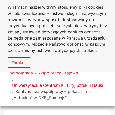
W ramach naszej witryny stosujemy pliki cookies
Uniwersytet
Przejdź do głównego menu
Przejdź do treści
Przejdź do wyszukiwarki
Przejdź do mapy serwisu
w celu świadczenia Państwu usług na najwyższym
Jana Długosza w Częstochowie
poziomie, w tym w sposób dostosowany do
indywidualnych potrzeb. Korzystanie z witryny bez
zmiany ustawień dotyczących cookies oznacza,
że będą one zamieszczane w Państwa urządzeniu
Dekl
końcowym. Możecie Państwo dokonać w każdym
dost
czasie zmiany ustawień dotyczących cookies.
Mapa
serwisu
MENU
Zamknij
Tutaj jesteś
Współpraca
Współpraca krajowa
Uniwersyteckie Centrum Kultury, Sztuki i Nauki
Kontynuacja współpracy – pokaz filmu
„Antonina” w DKF „Rumcajs”