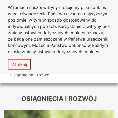
W ramach naszej witryny stosujemy pliki cookies
Uniwersytet
Przejdź do głównego menu
Przejdź do treści
Przejdź do wyszukiwarki
Przejdź do mapy serwisu
w celu świadczenia Państwu usług na najwyższym
Jana Długosza w Częstochowie
poziomie, w tym w sposób dostosowany do
indywidualnych potrzeb. Korzystanie z witryny bez
zmiany ustawień dotyczących cookies oznacza,
że będą one zamieszczane w Państwa urządzeniu
Dekl
końcowym. Możecie Państwo dokonać w każdym
dost
czasie zmiany ustawień dotyczących cookies.
Mapa
serwisu
MENU
Zamknij
Tutaj jesteś
Osiągnięcia i rozwój
OSIĄGNIĘCIA I ROZWÓJ