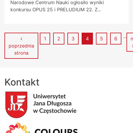
Narodowe Centrum Nauki ogłosiło wyniki
konkursu OPUS 25 i PRELUDIUM 22. Z...
...
Strona
Strona
Strona
Strona
Strona
Strona
1
2
3
4
5
6
poprzednia
strona
Kontakt