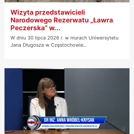
Wizyta przedstawicieli
Narodowego Rezerwatu „Ławra
Peczerska” w...
W dniu 30 lipca 2026 r. w murach Uniwersytetu
Jana Długosza w Częstochowie...