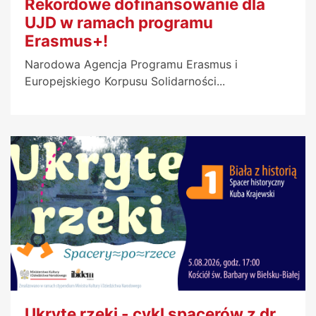
Rekordowe dofinansowanie dla
UJD w ramach programu
Erasmus+!
Narodowa Agencja Programu Erasmus i
Europejskiego Korpusu Solidarności...
Ukryte rzeki - cykl spacerów z dr