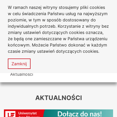
W ramach naszej witryny stosujemy pliki cookies
Uniwersytet
Przejdź do głównego menu
Przejdź do treści
Przejdź do wyszukiwarki
Przejdź do mapy serwisu
w celu świadczenia Państwu usług na najwyższym
Jana Długosza w Częstochowie
poziomie, w tym w sposób dostosowany do
indywidualnych potrzeb. Korzystanie z witryny bez
zmiany ustawień dotyczących cookies oznacza,
że będą one zamieszczane w Państwa urządzeniu
Dekl
końcowym. Możecie Państwo dokonać w każdym
dost
czasie zmiany ustawień dotyczących cookies.
Mapa
serwisu
MENU
Zamknij
Tutaj jesteś
Aktualności
AKTUALNOŚCI