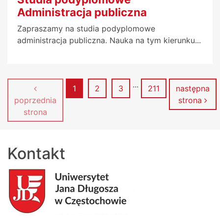
Administracja publiczna
Zapraszamy na studia podyplomowe
administracja publiczna. Nauka na tym kierunku...
...
Strona
Strona
Strona
Strona
1
2
3
211
następna
poprzednia
strona
strona
Kontakt