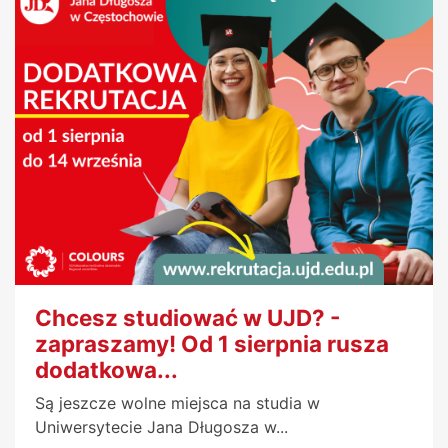
Chcesz studiować w UJD? -
zapraszamy! Od 1 sierpnia rusza
dodatkowa...
Są jeszcze wolne miejsca na studia w
Uniwersytecie Jana Długosza w...