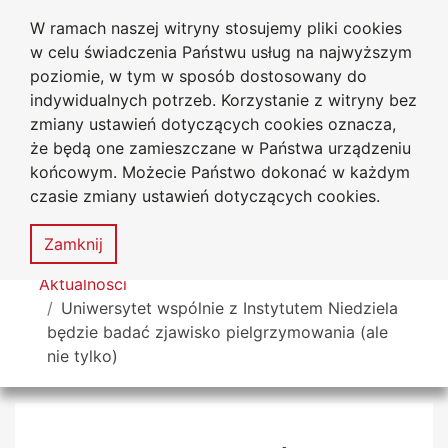
W ramach naszej witryny stosujemy pliki cookies
Uniwersytet
Przejdź do głównego menu
Przejdź do treści
Przejdź do wyszukiwarki
Przejdź do mapy serwisu
w celu świadczenia Państwu usług na najwyższym
Jana Długosza w Częstochowie
poziomie, w tym w sposób dostosowany do
indywidualnych potrzeb. Korzystanie z witryny bez
zmiany ustawień dotyczących cookies oznacza,
że będą one zamieszczane w Państwa urządzeniu
Dekl
końcowym. Możecie Państwo dokonać w każdym
dost
czasie zmiany ustawień dotyczących cookies.
Mapa
serwisu
MENU
Zamknij
Tutaj jesteś
Aktualności
Uniwersytet wspólnie z Instytutem Niedziela
będzie badać zjawisko pielgrzymowania (ale
nie tylko)