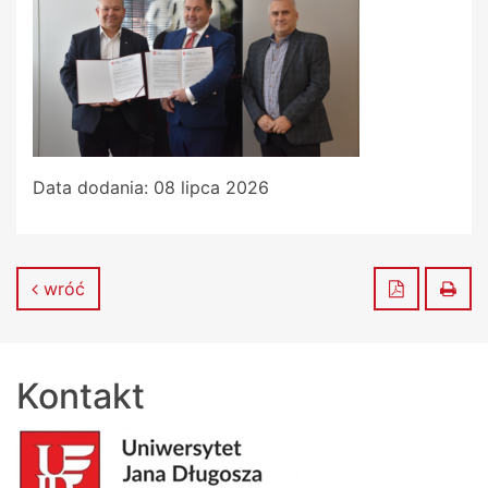
Data dodania:
08 lipca 2026
Zapisz do
Dru
wróć
Kontakt