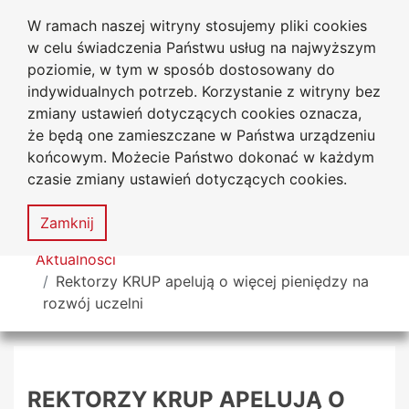
W ramach naszej witryny stosujemy pliki cookies
Uniwersytet
Przejdź do głównego menu
Przejdź do treści
Przejdź do wyszukiwarki
Przejdź do mapy serwisu
w celu świadczenia Państwu usług na najwyższym
Jana Długosza w Częstochowie
poziomie, w tym w sposób dostosowany do
indywidualnych potrzeb. Korzystanie z witryny bez
zmiany ustawień dotyczących cookies oznacza,
że będą one zamieszczane w Państwa urządzeniu
Dekl
końcowym. Możecie Państwo dokonać w każdym
dost
czasie zmiany ustawień dotyczących cookies.
Mapa
serwisu
MENU
Zamknij
Tutaj jesteś
Aktualności
Rektorzy KRUP apelują o więcej pieniędzy na
rozwój uczelni
REKTORZY KRUP APELUJĄ O