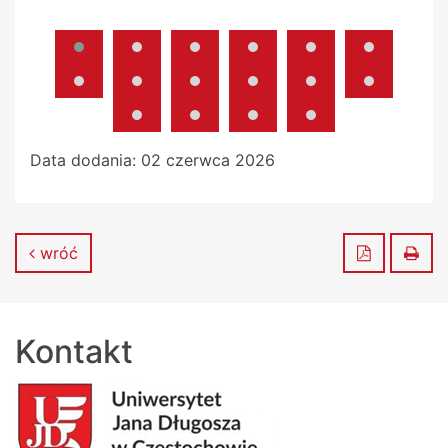
Data dodania:
02 czerwca 2026
Zapisz do
Dru
wróć
Kontakt