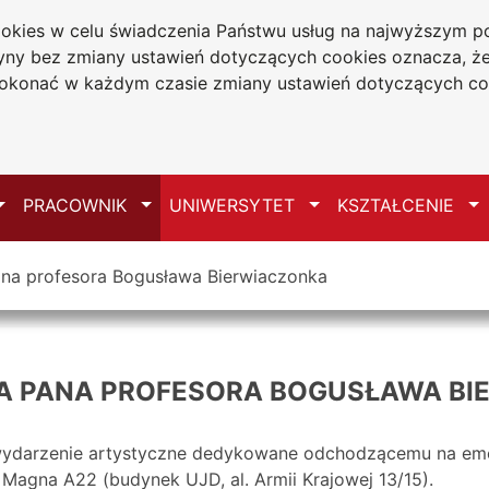
cookies w celu świadczenia Państwu usług na najwyższym
tryny bez zmiany ustawień dotyczących cookies oznacza, 
a w Częstochowie
konać w każdym czasie zmiany ustawień dotyczących co
Mapa serwisu
Przełącz
Przełącz
Przełącz
Pr
PRACOWNIK
UNIWERSYTET
KSZTAŁCENIE
pana profesora Bogusława Bierwiaczonka
DLA PANA PROFESORA BOGUSŁAWA B
 wydarzenie artystyczne dedykowane odchodzącemu na emer
Magna A22 (budynek UJD, al. Armii Krajowej 13/15).