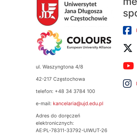
me
sp
ul. Waszyngtona 4/8
42-217 Częstochowa
telefon: +48 34 3784 100
e-mail:
kancelaria@ujd.edu.pl
Adres do doręczeń
elektronicznych:
AE:PL-78311-33792-UIWUT-26