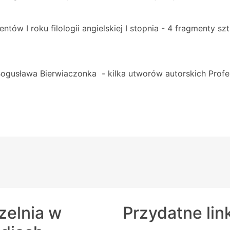
ntów I roku filologii angielskiej I stopnia - 4 fragmenty sz
b. Bogusława Bierwiaczonka - kilka utworów autorskich Pro
zelnia w
Przydatne lin