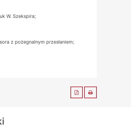
tuk W. Szekspira;
fesora z pożegnalnym przesłaniem;
Zapisz do PDF
Drukuj
ki