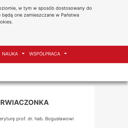
 poziomie, w tym w sposób dostosowany do
Deklaracja dostępności
że będą one zamieszczane w Państwa
okies.
zełącz
Przełącz
Przełącz
NAUKA
WSPÓŁPRACA
IERWIACZONKA
yturę prof. dr. hab. Bogusławowi