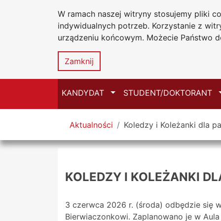
W ramach naszej witryny stosujemy pliki 
Uniwersytet
Przejdź do głównego menu
Przejdź do treści
Przejdź do wyszukiwarki
Przejdź do mapy serwisu
indywidualnych potrzeb. Korzystanie z wi
Jana Długosz
urządzeniu końcowym. Możecie Państwo do
Zamknij
Przełącz
KANDYDAT
STUDENT/DOKTORANT
Tutaj jesteś
Aktualności
Koledzy i Koleżanki dla 
KOLEDZY I KOLEŻANKI 
3 czerwca 2026 r. (środa) odbędzie się
Bierwiaczonkowi. Zaplanowano je w Aula 