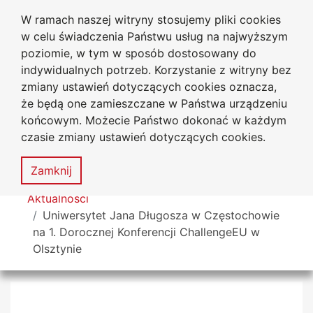
W ramach naszej witryny stosujemy pliki cookies
Uniwersytet
Przejdź do głównego menu
Przejdź do treści
Przejdź do wyszukiwarki
Przejdź do mapy serwisu
w celu świadczenia Państwu usług na najwyższym
Jana Długosza w Częstochowie
poziomie, w tym w sposób dostosowany do
indywidualnych potrzeb. Korzystanie z witryny bez
zmiany ustawień dotyczących cookies oznacza,
że będą one zamieszczane w Państwa urządzeniu
Dekl
końcowym. Możecie Państwo dokonać w każdym
dost
czasie zmiany ustawień dotyczących cookies.
Mapa
serwisu
MENU
Zamknij
Tutaj jesteś
Aktualności
Uniwersytet Jana Długosza w Częstochowie
na 1. Dorocznej Konferencji ChallengeEU w
Olsztynie