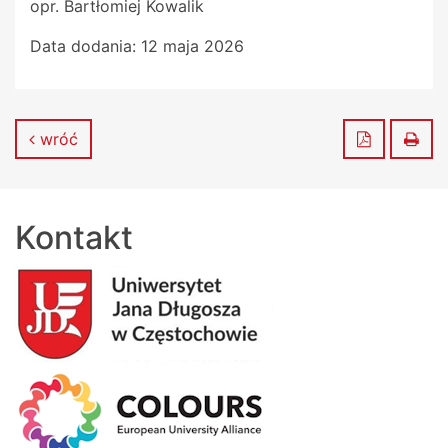
opr. Bartłomiej Kowalik
Data dodania:
12 maja 2026
Zapisz do
Dru
wróć
Kontakt