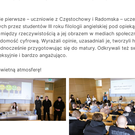
ie pierwsze – uczniowie z Częstochowy i Radomska – uczest
h przez studentów III roku filologii angielskiej pod opie
e między rzeczywistością a jej obrazem w mediach społec
omość cyfrową. Wyrażali opinie, uzasadniali je, tworzyli hi
ednocześnie przygotowując się do matury. Odkrywali też 
eksyjnie i bardzo angażująco.
wietną atmosferę!