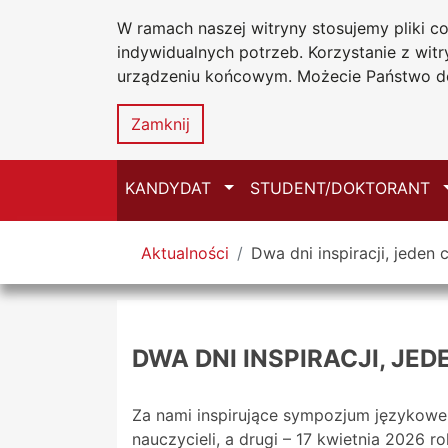
W ramach naszej witryny stosujemy pliki 
Uniwersytet
Przejdź do głównego menu
Przejdź do treści
Przejdź do wyszukiwarki
Przejdź do mapy serwisu
indywidualnych potrzeb. Korzystanie z wi
Jana Długosz
urządzeniu końcowym. Możecie Państwo do
Zamknij
Przełącz
KANDYDAT
STUDENT/DOKTORANT
Tutaj jesteś
Aktualności
Dwa dni inspiracji, jeden 
DWA DNI INSPIRACJI, JE
Za nami inspirujące sympozjum językowe 
nauczycieli, a drugi – 17 kwietnia 2026 r