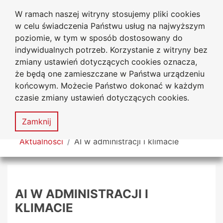
W ramach naszej witryny stosujemy pliki cookies
Uniwersytet
Przejdź do głównego menu
Przejdź do treści
Przejdź do wyszukiwarki
Przejdź do mapy serwisu
w celu świadczenia Państwu usług na najwyższym
Jana Długosza w Częstochowie
poziomie, w tym w sposób dostosowany do
indywidualnych potrzeb. Korzystanie z witryny bez
zmiany ustawień dotyczących cookies oznacza,
że będą one zamieszczane w Państwa urządzeniu
Dekl
końcowym. Możecie Państwo dokonać w każdym
dost
czasie zmiany ustawień dotyczących cookies.
Mapa
serwisu
MENU
Zamknij
Tutaj jesteś
Aktualności
AI w administracji i klimacie
AI W ADMINISTRACJI I
KLIMACIE