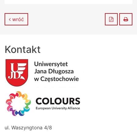
Zapisz do
Dru
wróć
Kontakt
ul. Waszyngtona 4/8