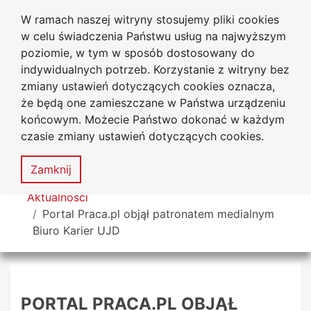
W ramach naszej witryny stosujemy pliki cookies
Uniwersytet
Przejdź do głównego menu
Przejdź do treści
Przejdź do wyszukiwarki
Przejdź do mapy serwisu
w celu świadczenia Państwu usług na najwyższym
Jana Długosza w Częstochowie
poziomie, w tym w sposób dostosowany do
indywidualnych potrzeb. Korzystanie z witryny bez
zmiany ustawień dotyczących cookies oznacza,
że będą one zamieszczane w Państwa urządzeniu
Dekl
końcowym. Możecie Państwo dokonać w każdym
dost
czasie zmiany ustawień dotyczących cookies.
Mapa
serwisu
MENU
Zamknij
Tutaj jesteś
Aktualności
Portal Praca.pl objął patronatem medialnym
Biuro Karier UJD
PORTAL PRACA.PL OBJĄŁ