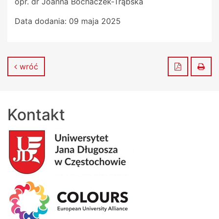
opr. dr Joanna Bochaczek-Trąbska
Data dodania:
09 maja 2025
Zapisz do
Dru
wróć
Kontakt