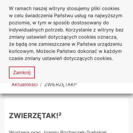
W ramach naszej witryny stosujemy pliki cookies
Uniwersytet
Przejdź do głównego menu
Przejdź do treści
Przejdź do wyszukiwarki
Przejdź do mapy serwisu
w celu świadczenia Państwu usług na najwyższym
Jana Długosza w Częstochowie
poziomie, w tym w sposób dostosowany do
indywidualnych potrzeb. Korzystanie z witryny bez
zmiany ustawień dotyczących cookies oznacza,
że będą one zamieszczane w Państwa urządzeniu
Dekl
końcowym. Możecie Państwo dokonać w każdym
dost
czasie zmiany ustawień dotyczących cookies.
Mapa
serwisu
MENU
Zamknij
Tutaj jesteś
Aktualności
ZWIERZĘTAK!²
ZWIERZĘTAK!²
Wystawa prac Joanny Bochaczek-Trąbskiej,