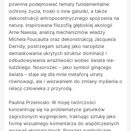
powinna podejmować tematy fundamentalne:
ochrony życia, troski o inne gatunki, a także
dekonstrukcji antropocentrycznego spojrzenia na
naturę. Inspirowana filozofią głębokiej ekologii
Arne Naessa, analizą mechanizmów władzy
Michela Foucaulta oraz dekonstrukcją Jacques’a
Derridy, postrzegam sztukę jako narzędzie
demaskowania ukrytych struktur dominacji i
odbudowywania wrażliwości wobec świata nie-
ludzkiego. Nosorożec – jako symbol ginącego
świata – staje się dla mnie metaforą utraty
równowagi, ale i wezwaniem do zmiany myślenia o
relacji człowieka z przyrodą.
Paulina Przeniosło: W mojej twórczości
koncentruję się na problematyce gatunków
zagrożonych wyginięciem, traktując sztukę jako
formę wizualnego komentarza do współczesnych
wyzwań ekologicznych. Poprzez symboliczne