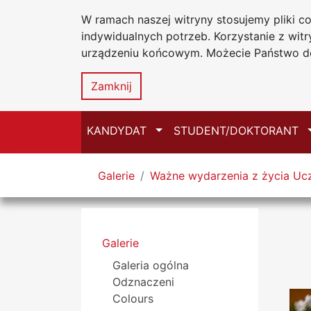
W ramach naszej witryny stosujemy pliki 
Uniwersytet
Przejdź do głównego menu
Przejdź do treści
Przejdź do wyszukiwarki
Przejdź do mapy serwisu
indywidualnych potrzeb. Korzystanie z wi
Jana Długosz
urządzeniu końcowym. Możecie Państwo do
Zamknij
Przełącz
KANDYDAT
STUDENT/DOKTORANT
Tutaj jesteś
Galerie
Ważne wydarzenia z życia Ucz
Menu boczne
Galerie
Galeria ogólna
Odznaczeni
Colours