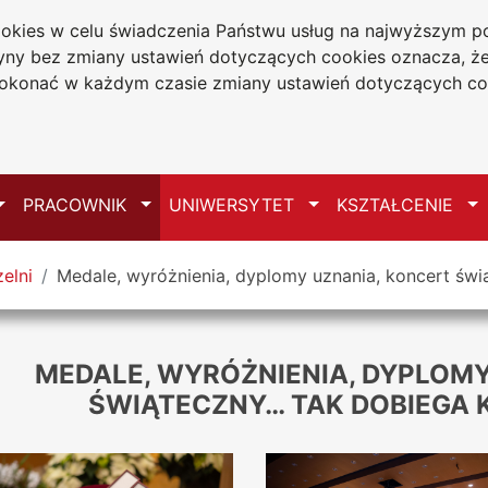
cookies w celu świadczenia Państwu usług na najwyższym
tryny bez zmiany ustawień dotyczących cookies oznacza, 
a w Częstochowie
konać w każdym czasie zmiany ustawień dotyczących co
Mapa serwisu
Przełącz
Przełącz
Przełącz
Pr
PRACOWNIK
UNIWERSYTET
KSZTAŁCENIE
elni
Medale, wyróżnienia, dyplomy uznania, koncert św
MEDALE, WYRÓŻNIENIA, DYPLOM
ŚWIĄTECZNY… TAK DOBIEGA 