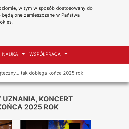
 poziomie, w tym w sposób dostosowany do
Deklaracja dostępności
że będą one zamieszczane w Państwa
okies.
zełącz
Przełącz
Przełącz
NAUKA
WSPÓŁPRACA
iąteczny… tak dobiega końca 2025 rok
Y UZNANIA, KONCERT
KOŃCA 2025 ROK