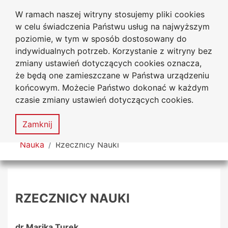
W ramach naszej witryny stosujemy pliki cookies
Uniwersytet
Przejdź do głównego menu
Przejdź do treści
Przejdź do wyszukiwarki
Przejdź do mapy serwisu
w celu świadczenia Państwu usług na najwyższym
Jana Długosza w Częstochowie
poziomie, w tym w sposób dostosowany do
indywidualnych potrzeb. Korzystanie z witryny bez
zmiany ustawień dotyczących cookies oznacza,
że będą one zamieszczane w Państwa urządzeniu
Dekl
końcowym. Możecie Państwo dokonać w każdym
dost
czasie zmiany ustawień dotyczących cookies.
Mapa
serwisu
MENU
Zamknij
Tutaj jesteś
Nauka
Rzecznicy Nauki
RZECZNICY NAUKI
dr Marika Turek