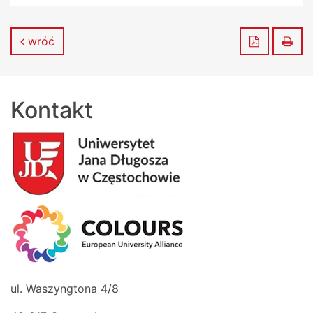
Zapisz do
Dru
wróć
Kontakt
ul. Waszyngtona 4/8