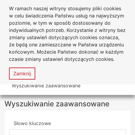
W ramach naszej witryny stosujemy pliki cookies
Uniwersytet
Przejdź do głównego menu
Przejdź do treści
Przejdź do wyszukiwarki
Przejdź do mapy serwisu
w celu świadczenia Państwu usług na najwyższym
Jana Długosza w Częstochowie
poziomie, w tym w sposób dostosowany do
indywidualnych potrzeb. Korzystanie z witryny bez
zmiany ustawień dotyczących cookies oznacza,
że będą one zamieszczane w Państwa urządzeniu
Dekl
końcowym. Możecie Państwo dokonać w każdym
dost
czasie zmiany ustawień dotyczących cookies.
Mapa
serwisu
MENU
Zamknij
Tutaj jesteś
Wyszukiwanie zaawansowane
Wyszukiwanie zaawansowane
Wyszukiwarka
Słowo kluczowe