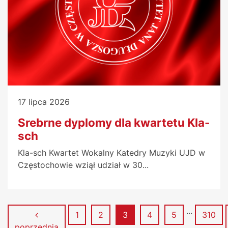
17 lipca 2026
Srebrne dyplomy dla kwartetu Kla-
sch
Kla-sch Kwartet Wokalny Katedry Muzyki UJD w
Częstochowie wziął udział w 30...
...
Strona
Strona
Strona
Strona
Strona
Strona
1
2
3
4
5
310
poprzednia