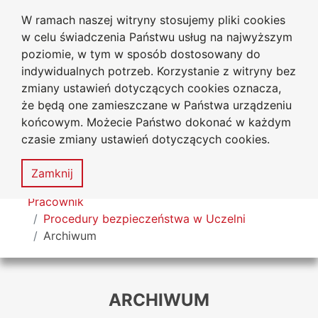
W ramach naszej witryny stosujemy pliki cookies
Uniwersytet
Przejdź do głównego menu
Przejdź do treści
Przejdź do wyszukiwarki
Przejdź do mapy serwisu
w celu świadczenia Państwu usług na najwyższym
Jana Długosza w Częstochowie
poziomie, w tym w sposób dostosowany do
indywidualnych potrzeb. Korzystanie z witryny bez
zmiany ustawień dotyczących cookies oznacza,
że będą one zamieszczane w Państwa urządzeniu
Dekl
końcowym. Możecie Państwo dokonać w każdym
dost
czasie zmiany ustawień dotyczących cookies.
Mapa
serwisu
MENU
Zamknij
Tutaj jesteś
Pracownik
Procedury bezpieczeństwa w Uczelni
Archiwum
ARCHIWUM