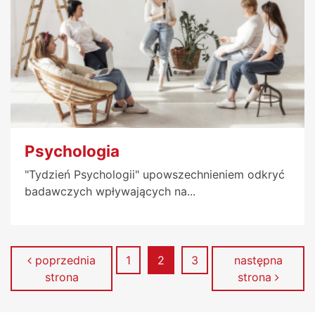
Psychologia
"Tydzień Psychologii" upowszechnieniem odkryć
badawczych wpływających na...
Strona
Strona
Strona
poprzednia
1
2
3
następna
strona
strona