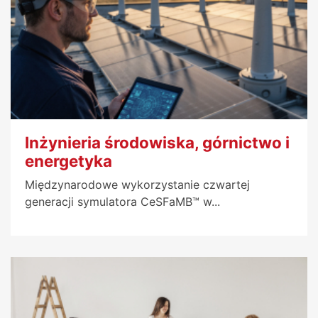
Inżynieria środowiska, górnictwo i
energetyka
Międzynarodowe wykorzystanie czwartej
generacji symulatora CeSFaMB™ w...