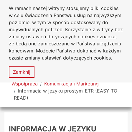
W ramach naszej witryny stosujemy pliki cookies
Uniwersytet
Przejdź do głównego menu
Przejdź do treści
Przejdź do wyszukiwarki
Przejdź do mapy serwisu
w celu świadczenia Państwu usług na najwyższym
Jana Długosza w Częstochowie
poziomie, w tym w sposób dostosowany do
indywidualnych potrzeb. Korzystanie z witryny bez
zmiany ustawień dotyczących cookies oznacza,
że będą one zamieszczane w Państwa urządzeniu
Dekl
końcowym. Możecie Państwo dokonać w każdym
dost
czasie zmiany ustawień dotyczących cookies.
Mapa
serwisu
MENU
Zamknij
Tutaj jesteś
Współpraca
Komunikacja i Marketing
Informacja w języku prostym-ETR (EASY TO
READ)
INFORMACJA W JĘZYKU