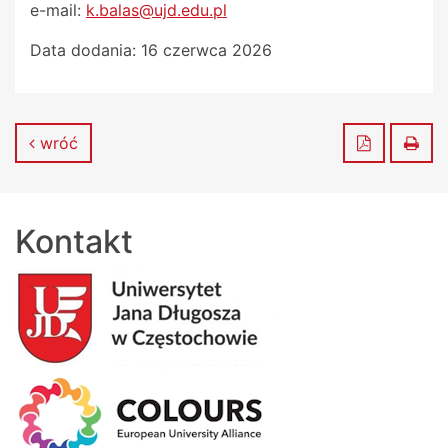
e-mail:
k.balas@ujd.edu.pl
Data dodania:
16 czerwca 2026
Zapisz do
Dru
wróć
Kontakt