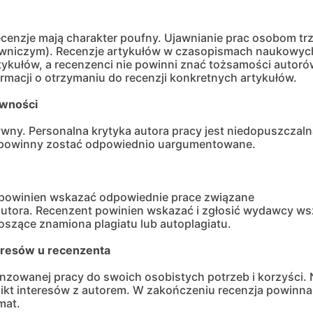
cenzje mają charakter poufny. Ujawnianie prac osobom trz
dawniczym). Recenzje artykułów w czasopismach naukowyc
tykułów, a recenzenci nie powinni znać tożsamości autoró
macji o otrzymaniu do recenzji konkretnych artykułów.
ywności
wny. Personalna krytyka autora pracy jest niedopuszczaln
 powinny zostać odpowiednio uargumentowane.
a, powinien wskazać odpowiednie prace związane
autora. Recenzent powinien wskazać i zgłosić wydawcy ws
szące znamiona plagiatu lub autoplagiatu.
teresów u recenzenta
zowanej pracy do swoich osobistych potrzeb i korzyści. N
kt interesów z autorem. W zakończeniu recenzja powinna
mat.