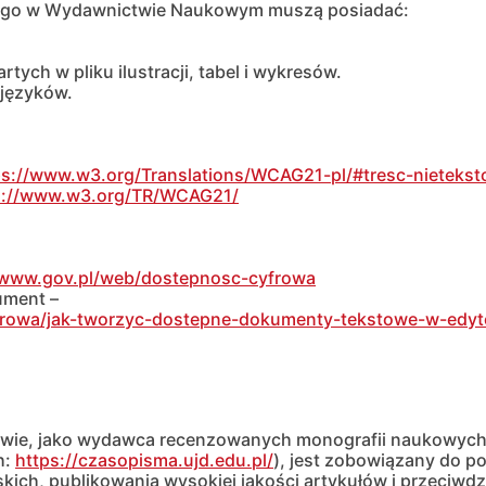
ego w Wydawnictwie Naukowym muszą posiadać:
ych w pliku ilustracji, tabel i wykresów.
języków.
ps://www.w3.org/Translations/WCAG21-pl/#tresc-nieteks
s://www.w3.org/TR/WCAG21/
/www.gov.pl/web/dostepnosc-cyfrowa
ument –
frowa/jak-tworzyc-dostepne-dokumenty-tekstowe-w-edy
wie, jako wydawca recenzowanych monografii naukowych 
h:
https://czasopisma.ujd.edu.pl/
), jest zobowiązany do p
skich, publikowania wysokiej jakości artykułów i przeciw