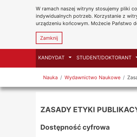
W ramach naszej witryny stosujemy pliki 
Uniwersytet
Przejdź do głównego menu
Przejdź do treści
Przejdź do wyszukiwarki
Przejdź do mapy serwisu
indywidualnych potrzeb. Korzystanie z wi
Jana Długosz
urządzeniu końcowym. Możecie Państwo do
Zamknij
Przełącz
KANDYDAT
STUDENT/DOKTORANT
Tutaj jesteś
Nauka
Wydawnictwo Naukowe
Zasa
ZASADY ETYKI PUBLIKAC
Dostępność cyfrowa