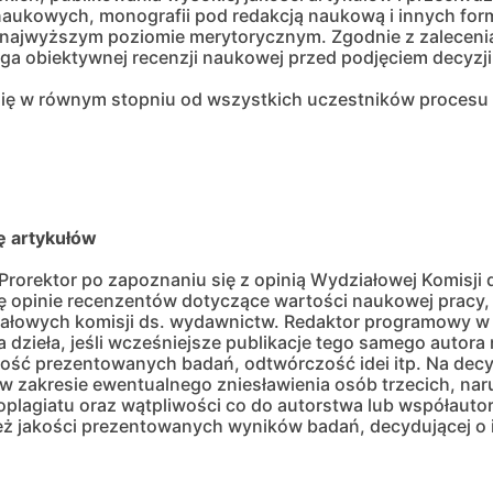
naukowych, monografii pod redakcją naukową i innych for
najwyższym poziomie merytorycznym. Zgodnie z zalecenia
a obiektywnej recenzji naukowej przed podjęciem decyzji
się w równym stopniu od wszystkich uczestników procesu p
ję artykułów
 Prorektor po zapoznaniu się z opinią Wydziałowej Komisj
ę opinie recenzentów dotyczące wartości naukowej pracy, 
iałowych komisji ds. wydawnictw. Redaktor programowy 
dzieła, jeśli wcześniejsze publikacje tego samego autora 
ość prezentowanych badań, odtwórczość idei itp. Na decy
 w zakresie ewentualnego zniesławienia osób trzecich, nar
utoplagiatu oraz wątpliwości co do autorstwa lub współaut
ież jakości prezentowanych wyników badań, decydującej o 