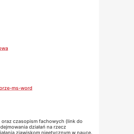
towa
torze-ms-word
oraz czasopism fachowych (link do
odejmowania działań na rzecz
działania zjawiskom nieetycznym w nauce.