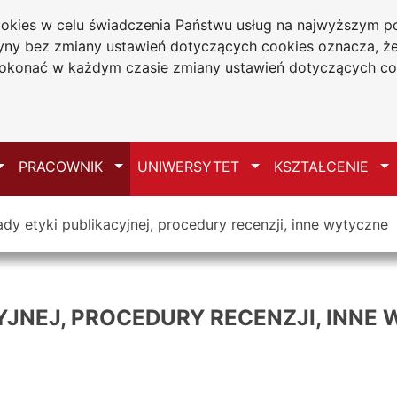
cookies w celu świadczenia Państwu usług na najwyższym
tryny bez zmiany ustawień dotyczących cookies oznacza, 
a w Częstochowie
konać w każdym czasie zmiany ustawień dotyczących co
Mapa serwisu
Przełącz
Przełącz
Przełącz
Pr
PRACOWNIK
UNIWERSYTET
KSZTAŁCENIE
dy etyki publikacyjnej, procedury recenzji, inne wytyczne
YJNEJ, PROCEDURY RECENZJI, INNE