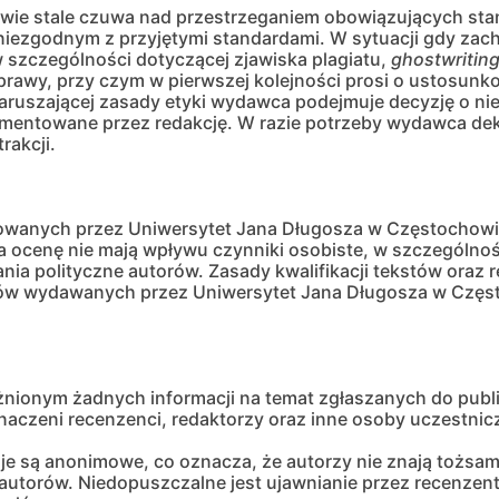
wie stale czuwa nad przestrzeganiem obowiązujących sta
iezgodnym z przyjętymi standardami. W sytuacji gdy zacho
 szczególności dotyczącej zjawiska plagiatu,
ghostwritin
sprawy, przy czym w pierwszej kolejności prosi o ustosunk
ruszającej zasady etyki wydawca podejmuje decyzję o niep
umentowane przez redakcję. W razie potrzeby wydawca de
rakcji.
owanych przez Uniwersytet Jana Długosza w Częstochowie
ocenę nie mają wpływu czynniki osobiste, w szczególności
ia polityczne autorów. Zasady kwalifikacji tekstów oraz 
ków wydawanych przez Uniwersytet Jana Długosza w Częs
ionym żadnych informacji na temat zgłaszanych do publi
yznaczeni recenzenci, redaktorzy oraz inne osoby uczestn
e są anonimowe, co oznacza, że autorzy nie znają tożsam
autorów. Niedopuszczalne jest ujawnianie przez recenzen