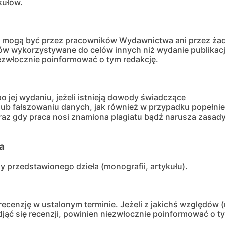
kułów.
e mogą być przez pracowników Wydawnictwa ani przez żad
 wykorzystywane do celów innych niż wydanie publikacji
ezwłocznie poinformować o tym redakcję.
 jej wydaniu, jeżeli istnieją dowody świadczące
lub fałszowaniu danych, jak również w przypadku popełnie
raz gdy praca nosi znamiona plagiatu bądź narusza zasady
a
y przedstawionego dzieła (monografii, artykułu).
ecenzję w ustalonym terminie. Jeżeli z jakichś względów (
djąć się recenzji, powinien niezwłocznie poinformować o 