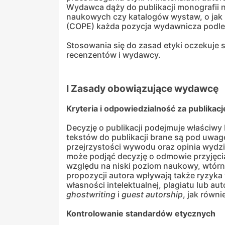
Wydawca dąży do publikacji monografii 
naukowych czy katalogów wystaw, o jak 
(COPE) każda pozycja wydawnicza podleg
Stosowania się do zasad etyki oczekuje 
recenzentów i wydawcy.
I Zasady obowiązujące wydawcę
Kryteria i odpowiedzialność za publikac
Decyzję o publikacji podejmuje właściwy
tekstów do publikacji brane są pod uwag
przejrzystości wywodu oraz opinia wydz
może podjąć decyzję o odmowie przyjęcia 
względu na niski poziom naukowy, wtórn
propozycji autora wpływają także ryzyka
własności intelektualnej, plagiatu lub a
ghostwriting
i
guest
autorship
, jak równ
Kontrolowanie standardów etycznych