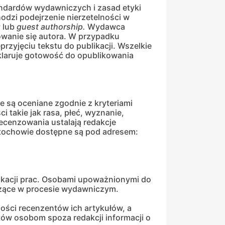
ndardów wydawniczych i zasad etyki
dzi podejrzenie nierzetelności w
g
lub
guest
authorship.
Wydawca
owanie się autora. W przypadku
rzyjęciu tekstu do publikacji. Wszelkie
klaruje gotowość do opublikowania
 są oceniane zgodnie z kryteriami
 takie jak rasa, płeć, wyznanie,
recenzowania ustalają redakcje
tochowie dostępne są pod adresem:
kacji prac. Osobami upoważnionymi do
iczące w procesie wydawniczym.
ości recenzentów ich artykułów, a
tów osobom spoza redakcji informacji o