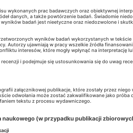
pisu wykonanych prac badawczych oraz obiektywnej interp
ródeł danych, a także powtórzenie badań. Świadomie niedo
i wyników badań jest nieetyczne oraz niedozwolone i sku
przetworzonych wyników badań wykorzystanych w tekście 
. Autorzy ujawniają w pracy wszelkie źródła finansowania p
nfliktu interesów, które mogły wpłynąć na interpretację lu
j recenzji i podejmuje się ustosunkowania się do uwag re
grafii załącznikowej publikacje, które zostały przez nieg
ście odwołania może zostać zakwalifikowane jako próba o
ofaniem tekstu z procesu wydawniczego.
a naukowego (w przypadku publikacji zbiorowyc
acji