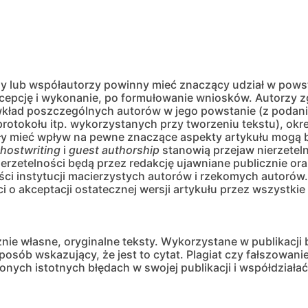
y lub współautorzy powinny mieć znaczący udział w powst
cepcję i wykonanie, po formułowanie wniosków. Autorzy zg
kład poszczególnych autorów w jego powstanie (z podaniem 
protokołu itp. wykorzystanych przy tworzeniu tekstu), ok
gły mieć wpływ na pewne znaczące aspekty artykułu mogą
hostwriting
i
guest
authorship
stanowią przejaw nierzeteln
ierzetelności będą przez redakcję ujawniane publicznie 
i instytucji macierzystych autorów i rzekomych autorów
i o akceptacji ostatecznej wersji artykułu przez wszystki
nie własne, oryginalne teksty. Wykorzystane w publikacji 
ób wskazujący, że jest to cytat. Plagiat czy fałszowani
ych istotnych błędach w swojej publikacji i współdziała