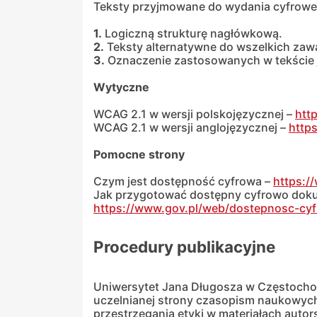
Teksty przyjmowane do wydania cyfrow
1.
Logiczną strukturę nagłówkową.
2.
Teksty alternatywne do wszelkich zawart
3.
Oznaczenie zastosowanych w tekście 
Wytyczne
WCAG 2.1 w wersji polskojęzycznej –
htt
WCAG 2.1 w wersji anglojęzycznej –
http
Pomocne strony
Czym jest dostępność cyfrowa –
https:/
Jak przygotować dostępny cyfrowo dok
https://www.gov.pl/web/dostepnosc-cy
Procedury publikacyjne
Uniwersytet Jana Długosza w Częstocho
uczelnianej strony czasopism naukowyc
przestrzegania etyki w materiałach autor