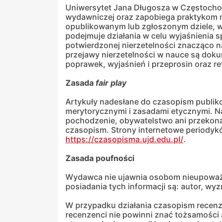
Uniwersytet Jana Długosza w Częstocho
wydawniczej oraz zapobiega praktykom n
opublikowanym lub zgłoszonym dziele, w
podejmuje działania w celu wyjaśnienia 
potwierdzonej nierzetelności znacząco na
przejawy nierzetelności w nauce są dok
poprawek, wyjaśnień i przeprosin oraz ret
Zasada
fair
play
Artykuły nadesłane do czasopism publik
merytorycznymi i zasadami etycznymi. Na 
pochodzenie, obywatelstwo ani przekonan
czasopism. Strony internetowe periody
https://czasopisma.ujd.edu.pl/
.
Zasada poufności
Wydawca nie ujawnia osobom nieupoważn
posiadania tych informacji są: autor, w
W przypadku działania czasopism recenzj
recenzenci nie powinni znać tożsamości 