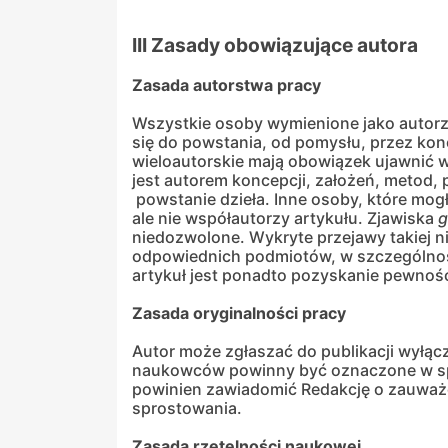
III Zasady obowiązujące autora
Zasada autorstwa pracy
Wszystkie osoby wymienione jako autorz
się do powstania, od pomysłu, przez kon
wieloautorskie mają obowiązek ujawnić w
jest autorem koncepcji, założeń, metod, 
powstanie dzieła. Inne osoby, które mo
ale nie współautorzy artykułu. Zjawiska
g
niedozwolone. Wykryte przejawy takiej n
odpowiednich podmiotów, w szczególnośc
artykuł jest ponadto pozyskanie pewnośc
Zasada oryginalności pracy
Autor może zgłaszać do publikacji wyłącz
naukowców powinny być oznaczone w spos
powinien zawiadomić Redakcję o zauważon
sprostowania.
Zasada rzetelności naukowej