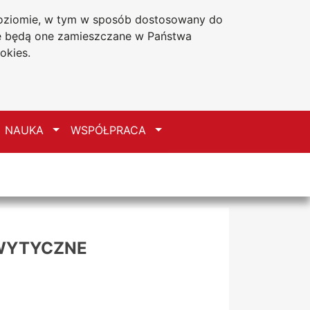
 poziomie, w tym w sposób dostosowany do
Deklaracja dostępności
że będą one zamieszczane w Państwa
okies.
zełącz
Przełącz
Przełącz
NAUKA
WSPÓŁPRACA
 WYTYCZNE