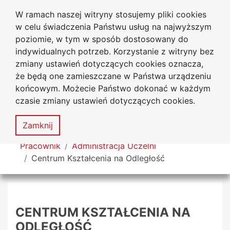
W ramach naszej witryny stosujemy pliki cookies
Uniwersytet
Przejdź do głównego menu
Przejdź do treści
Przejdź do wyszukiwarki
Przejdź do mapy serwisu
w celu świadczenia Państwu usług na najwyższym
Jana Długosza w Częstochowie
poziomie, w tym w sposób dostosowany do
indywidualnych potrzeb. Korzystanie z witryny bez
zmiany ustawień dotyczących cookies oznacza,
że będą one zamieszczane w Państwa urządzeniu
Dekl
końcowym. Możecie Państwo dokonać w każdym
dost
czasie zmiany ustawień dotyczących cookies.
Mapa
serwisu
MENU
Zamknij
Tutaj jesteś
Pracownik
Administracja Uczelni
Centrum Kształcenia na Odległość
CENTRUM KSZTAŁCENIA NA
ODLEGŁOŚĆ