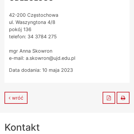
42-200 Częstochowa
ul. Waszyngtona 4/8
pokój 136
telefon: 34 3784 275
mgr Anna Skowron
e-mail: a.skowron@ujd.edu.pl
Data dodania:
10 maja 2023
Zapisz do
Dru
wróć
Kontakt