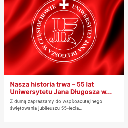
Nasza historia trwa – 55 lat
Uniwersytetu Jana Długosza w...
Z dumą zapraszamy do wsp&oacute;lnego
świętowania jubileuszu 55-lecia...