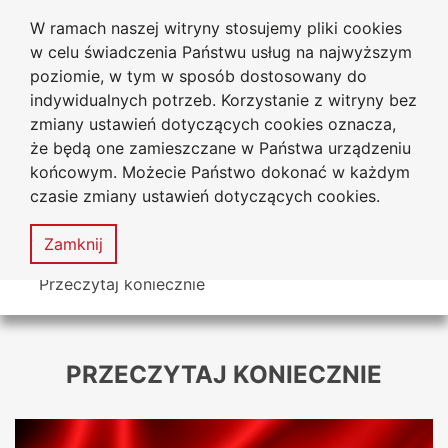
W ramach naszej witryny stosujemy pliki cookies
Uniwersytet
Przejdź do głównego menu
Przejdź do treści
Przejdź do wyszukiwarki
Przejdź do mapy serwisu
w celu świadczenia Państwu usług na najwyższym
Jana Długosza w Częstochowie
poziomie, w tym w sposób dostosowany do
indywidualnych potrzeb. Korzystanie z witryny bez
zmiany ustawień dotyczących cookies oznacza,
że będą one zamieszczane w Państwa urządzeniu
Dekl
końcowym. Możecie Państwo dokonać w każdym
dost
czasie zmiany ustawień dotyczących cookies.
Mapa
serwisu
MENU
Zamknij
Tutaj jesteś
Przeczytaj koniecznie
PRZECZYTAJ KONIECZNIE