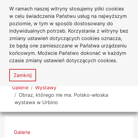
W ramach naszej witryny stosujemy pliki cookies
Uniwersytet
Przejdź do głównego menu
Przejdź do treści
Przejdź do wyszukiwarki
Przejdź do mapy serwisu
w celu świadczenia Państwu usług na najwyższym
Jana Długosza w Częstochowie
poziomie, w tym w sposób dostosowany do
indywidualnych potrzeb. Korzystanie z witryny bez
zmiany ustawień dotyczących cookies oznacza,
że będą one zamieszczane w Państwa urządzeniu
Dekl
końcowym. Możecie Państwo dokonać w każdym
dost
czasie zmiany ustawień dotyczących cookies.
Mapa
serwisu
MENU
Zamknij
Tutaj jesteś
Galerie
Wystawy
Obraz, którego nie ma. Polsko-włoska
wystawa w Urbino
Menu boczne
Galerie