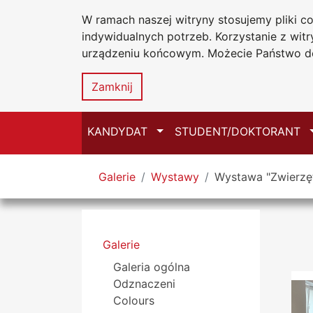
W ramach naszej witryny stosujemy pliki 
Uniwersytet
Przejdź do głównego menu
Przejdź do treści
Przejdź do wyszukiwarki
Przejdź do mapy serwisu
indywidualnych potrzeb. Korzystanie z wi
Jana Długosz
urządzeniu końcowym. Możecie Państwo do
Zamknij
Przełącz
KANDYDAT
STUDENT/DOKTORANT
Tutaj jesteś
Galerie
Wystawy
Wystawa "Zwierzęt
Menu boczne
Galerie
Galeria ogólna
Odznaczeni
Colours