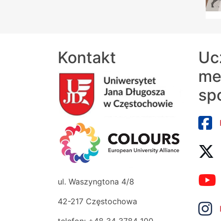
Kontakt
Uc
me
sp
ul. Waszyngtona 4/8
42-217 Częstochowa
telefon: +48 34 3784 100