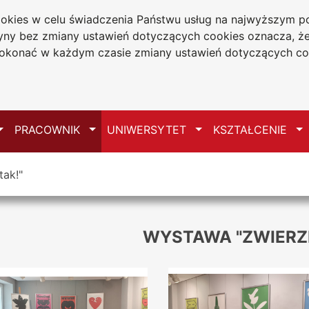
cookies w celu świadczenia Państwu usług na najwyższym
tryny bez zmiany ustawień dotyczących cookies oznacza, 
a w Częstochowie
konać w każdym czasie zmiany ustawień dotyczących co
Mapa serwisu
Przełącz
Przełącz
Przełącz
Pr
PRACOWNIK
UNIWERSYTET
KSZTAŁCENIE
ak!"
WYSTAWA "ZWIERZ