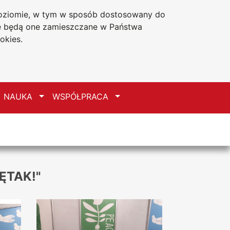
 poziomie, w tym w sposób dostosowany do
Deklaracja dostępności
że będą one zamieszczane w Państwa
okies.
zełącz
Przełącz
Przełącz
NAUKA
WSPÓŁPRACA
ĘTAK!"