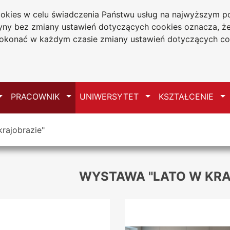
cookies w celu świadczenia Państwu usług na najwyższym
tryny bez zmiany ustawień dotyczących cookies oznacza, 
a w Częstochowie
konać w każdym czasie zmiany ustawień dotyczących co
Mapa serwisu
Przełącz
Przełącz
Przełącz
Pr
PRACOWNIK
UNIWERSYTET
KSZTAŁCENIE
rajobrazie"
WYSTAWA "LATO W KRA