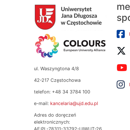
me
sp
ul. Waszyngtona 4/8
42-217 Częstochowa
telefon: +48 34 3784 100
e-mail:
kancelaria@ujd.edu.pl
Adres do doręczeń
elektronicznych:
AE:PL-78311-33792-UIWUT-26