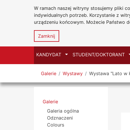
W ramach naszej witryny stosujemy pliki 
Uniwersytet
Przejdź do głównego menu
Przejdź do treści
Przejdź do wyszukiwarki
Przejdź do mapy serwisu
indywidualnych potrzeb. Korzystanie z wi
Jana Długosz
urządzeniu końcowym. Możecie Państwo do
Zamknij
Przełącz
KANDYDAT
STUDENT/DOKTORANT
Tutaj jesteś
Galerie
Wystawy
Wystawa "Lato w k
Menu boczne
Galerie
Galeria ogólna
Odznaczeni
Colours