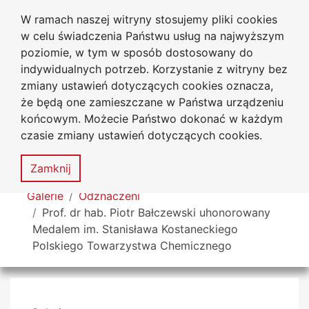
W ramach naszej witryny stosujemy pliki cookies
Uniwersytet
Przejdź do głównego menu
Przejdź do treści
Przejdź do wyszukiwarki
Przejdź do mapy serwisu
w celu świadczenia Państwu usług na najwyższym
Jana Długosza w Częstochowie
poziomie, w tym w sposób dostosowany do
indywidualnych potrzeb. Korzystanie z witryny bez
zmiany ustawień dotyczących cookies oznacza,
że będą one zamieszczane w Państwa urządzeniu
Dekl
końcowym. Możecie Państwo dokonać w każdym
dost
czasie zmiany ustawień dotyczących cookies.
Mapa
serwisu
MENU
Zamknij
Tutaj jesteś
Galerie
Odznaczeni
Prof. dr hab. Piotr Bałczewski uhonorowany
Medalem im. Stanisława Kostaneckiego
Polskiego Towarzystwa Chemicznego