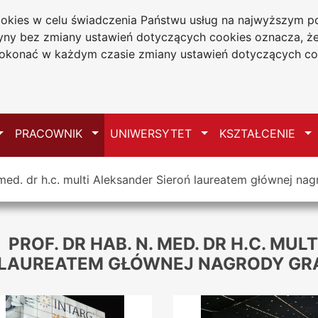
cookies w celu świadczenia Państwu usług na najwyższym
tryny bez zmiany ustawień dotyczących cookies oznacza, 
a w Częstochowie
konać w każdym czasie zmiany ustawień dotyczących co
Mapa serwisu
Przełącz
Przełącz
Przełącz
Pr
PRACOWNIK
UNIWERSYTET
KSZTAŁCENIE
. med. dr h.c. multi Aleksander Sieroń laureatem głównej 
PROF. DR HAB. N. MED. DR H.C. MU
LAUREATEM GŁÓWNEJ NAGRODY GRA