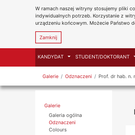
W ramach naszej witryny stosujemy pliki 
Uniwersytet
Przejdź do głównego menu
Przejdź do treści
Przejdź do wyszukiwarki
Przejdź do mapy serwisu
indywidualnych potrzeb. Korzystanie z wi
Jana Długosz
urządzeniu końcowym. Możecie Państwo do
Zamknij
Przełącz
KANDYDAT
STUDENT/DOKTORANT
Tutaj jesteś
Galerie
Odznaczeni
Prof. dr hab. n
Menu boczne
Galerie
Galeria ogólna
Odznaczeni
Colours