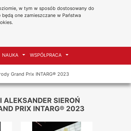
 poziomie, w tym w sposób dostosowany do
Deklaracja dostępności
że będą one zamieszczane w Państwa
okies.
zełącz
Przełącz
Przełącz
NAUKA
WSPÓŁPRACA
nagrody Grand Prix INTARG® 2023
LTI ALEKSANDER SIEROŃ
ND PRIX INTARG® 2023