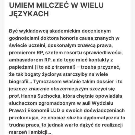
UMIEM MILCZEĆ W WIELU
JĘZYKACH
Być wykładowcą akademickim docenionym
godnościami doktora honoris causa znanych w
świecie uczelni, doskonałym znawcą prawa,
premierem RP, szefem resortu sprawiedliwości,
ambasadorem RP, a do tego mieć kontakty z
papieżami (i to aż z trzema!) – trzeba przyznać,
że tak bogaty życiorys starczyłby na wiele
biografii… Tymczasem właśnie takim dossier i to
jeszcze znacznie obszerniejszym szczyci się
prof. Hanna Suchocka, która chętnie opowiadała
słuchaczom zgromadzonym w auli Wydziału
Prawa i Ekonomii UJD o swoich doświadczeniach
przekonując, że chociaż służba dyplomatyczna to
trudna praca, to jednak warto dążyć do realizacji
marzeń i ambicji…