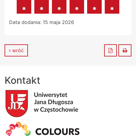
Data dodania:
15 maja 2026
Zapisz do
Dru
wróć
Kontakt