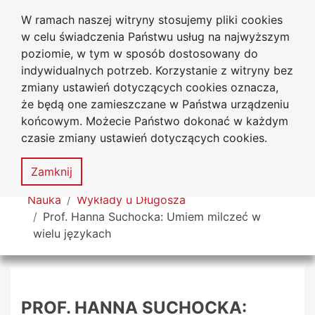
W ramach naszej witryny stosujemy pliki cookies
Uniwersytet
Przejdź do głównego menu
Przejdź do treści
Przejdź do wyszukiwarki
Przejdź do mapy serwisu
w celu świadczenia Państwu usług na najwyższym
Jana Długosza w Częstochowie
poziomie, w tym w sposób dostosowany do
indywidualnych potrzeb. Korzystanie z witryny bez
zmiany ustawień dotyczących cookies oznacza,
że będą one zamieszczane w Państwa urządzeniu
Dekl
końcowym. Możecie Państwo dokonać w każdym
dost
czasie zmiany ustawień dotyczących cookies.
Mapa
serwisu
MENU
Zamknij
Tutaj jesteś
Nauka
Wykłady u Długosza
Prof. Hanna Suchocka: Umiem milczeć w
wielu językach
PROF. HANNA SUCHOCKA: