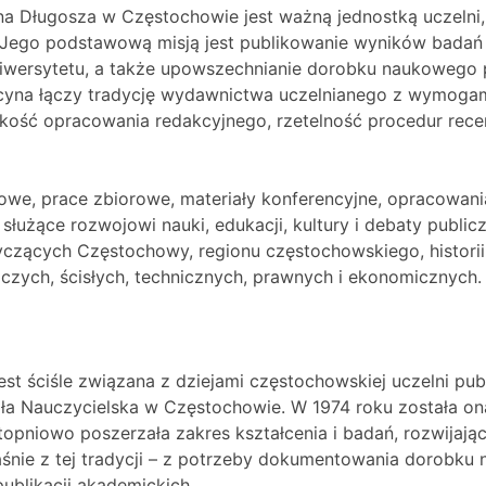
Długosza w Częstochowie jest ważną jednostką uczelni, 
. Jego podstawową misją jest publikowanie wyników bada
wersytetu, a także upowszechnianie dorobku naukowego
cyna łączy tradycję wydawnictwa uczelnianego z wymogam
akość opracowania redakcyjnego, rzetelność procedur rec
we, prace zbiorowe, materiały konferencyjne, opracowani
łużące rozwojowi nauki, edukacji, kultury i debaty public
ących Częstochowy, regionu częstochowskiego, historii, k
czych, ścisłych, technicznych, prawnych i ekonomicznych.
ściśle związana z dziejami częstochowskiej uczelni public
 Nauczycielska w Częstochowie. W 1974 roku została on
opniowo poszerzała zakres kształcenia i badań, rozwijają
śnie z tej tradycji – z potrzeby dokumentowania dorobk
publikacji akademickich.