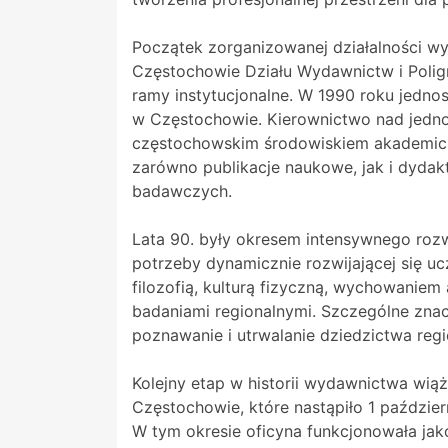
Początek zorganizowanej działalności w
Częstochowie Działu Wydawnictw i Poligr
ramy instytucjonalne. W 1990 roku jedn
w Częstochowie. Kierownictwo nad jednost
częstochowskim środowiskiem akademicki
zarówno publikacje naukowe, jak i dydak
badawczych.
Lata 90. były okresem intensywnego roz
potrzeby dynamicznie rozwijającej się uc
filozofią, kulturą fizyczną, wychowanie
badaniami regionalnymi. Szczególne znac
poznawanie i utrwalanie dziedzictwa regi
Kolejny etap w historii wydawnictwa wią
Częstochowie, które nastąpiło 1 paździe
W tym okresie oficyna funkcjonowała jak