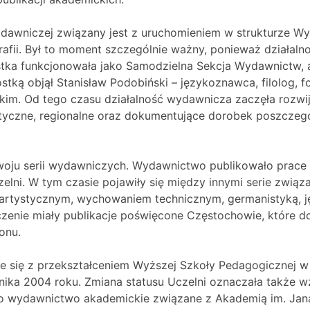
ydawniczej związany jest z uruchomieniem w strukturze W
afii. Był to moment szczególnie ważny, ponieważ działaln
ostka funkcjonowała jako Samodzielna Sekcja Wydawnictw
ką objął Stanisław Podobiński – językoznawca, filolog, fo
m. Od tego czasu działalność wydawnicza zaczęła rozwij
tyczne, regionalne oraz dokumentujące dorobek poszczegó
woju serii wydawniczych. Wydawnictwo publikowało prace 
zelni. W tym czasie pojawiły się między innymi serie związ
m artystycznym, wychowaniem technicznym, germanistyką, 
zenie miały publikacje poświęcone Częstochowie, które d
onu.
że się z przekształceniem Wyższej Szkoły Pedagogicznej 
rnika 2004 roku. Zmiana statusu Uczelni oznaczała także 
o wydawnictwo akademickie związane z Akademią im. Jana 