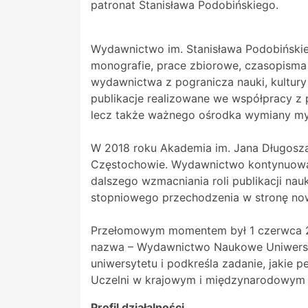
patronat Stanisława Podobińskiego.
Wydawnictwo im. Stanisława Podobińskie
monografie, prace zbiorowe, czasopisma
wydawnictwa z pogranicza nauki, kultury i
publikacje realizowane we współpracy z p
lecz także ważnego ośrodka wymiany my
W 2018 roku Akademia im. Jana Długosza
Częstochowie. Wydawnictwo kontynuowało
dalszego wzmacniania roli publikacji n
stopniowego przechodzenia w stronę now
Przełomowym momentem był 1 czerwca 20
nazwa – Wydawnictwo Naukowe Uniwersyt
uniwersytetu i podkreśla zadanie, jakie
Uczelni w krajowym i międzynarodowym
Profil działalności