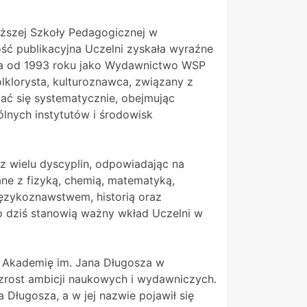
yższej Szkoły Pedagogicznej w
ość publikacyjna Uczelni zyskała wyraźne
, a od 1993 roku jako Wydawnictwo WSP
lklorysta, kulturoznawca, związany z
ać się systematycznie, obejmując
lnych instytutów i środowisk
z wielu dyscyplin, odpowiadając na
ane z fizyką, chemią, matematyką,
językoznawstwem, historią oraz
o dziś stanowią ważny wkład Uczelni w
w Akademię im. Jana Długosza w
wzrost ambicji naukowych i wydawniczych.
Długosza, a w jej nazwie pojawił się