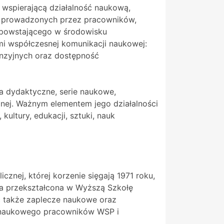
wspierającą działalność naukową,
ń prowadzonych przez pracowników,
 powstającego w środowisku
i współczesnej komunikacji naukowej:
enzyjnych oraz dostępność
a dydaktyczne, serie naukowe,
znej. Ważnym elementem jego działalności
ultury, edukacji, sztuki, nauk
znej, której korzenie sięgają 1971 roku,
a przekształcona w Wyższą Szkołę
c także zaplecze naukowe oraz
u naukowego pracowników WSP i