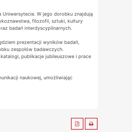
 Uniwersytecie. W jego dorobku znajdują
koznawstwa, filozofii, sztuki, kultury
raz badań interdyscyplinarnych.
ędziem prezentacji wyników badań,
robku zespołów badawczych.
atalogi, publikacje jubileuszowe i prace
unikacji naukowej, umożliwiając
Zapisz do PDF
Drukuj