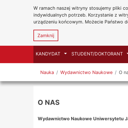
W ramach naszej witryny stosujemy pliki 
Uniwersytet
Przejdź do głównego menu
Przejdź do treści
Przejdź do wyszukiwarki
Przejdź do mapy serwisu
indywidualnych potrzeb. Korzystanie z wi
Jana Długosz
urządzeniu końcowym. Możecie Państwo do
Zamknij
Przełącz
KANDYDAT
STUDENT/DOKTORANT
Tutaj jesteś
Nauka
Wydawnictwo Naukowe
O n
O NAS
Wydawnictwo Naukowe Uniwersytetu J