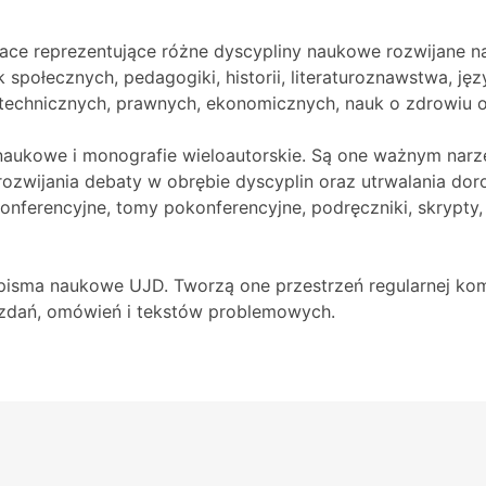
e reprezentujące różne dyscypliny naukowe rozwijane na
 społecznych, pedagogiki, historii, literaturoznawstwa, języ
, technicznych, prawnych, ekonomicznych, nauk o zdrowiu o
naukowe i monografie wieloautorskie. Są one ważnym narz
zwijania debaty w obrębie dyscyplin oraz utrwalania do
nferencyjne, tomy pokonferencyjne, podręczniki, skrypty, k
pisma naukowe UJD. Tworzą one przestrzeń regularnej kom
wozdań, omówień i tekstów problemowych.