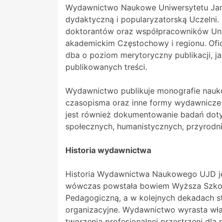
Wydawnictwo Naukowe Uniwersytetu Jana 
dydaktyczną i popularyzatorską Uczelni
doktorantów oraz współpracowników Uni
akademickim Częstochowy i regionu. Ofi
dba o poziom merytoryczny publikacji, j
publikowanych treści.
Wydawnictwo publikuje monografie nauko
czasopisma oraz inne formy wydawnicze s
jest również dokumentowanie badań dotycz
społecznych, humanistycznych, przyrodni
Historia wydawnictwa
Historia Wydawnictwa Naukowego UJD jest 
wówczas powstała bowiem Wyższa Szkoła
Pedagogiczną, a w kolejnych dekadach st
organizacyjne. Wydawnictwo wyrasta wła
tworzenia profesjonalnej przestrzeni dla 