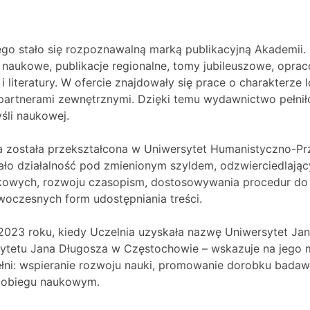
go stało się rozpoznawalną marką publikacyjną Akademii.
 naukowe, publikacje regionalne, tomy jubileuszowe, opra
 literatury. W ofercie znajdowały się prace o charakterze 
artnerami zewnętrznymi. Dzięki temu wydawnictwo pełniło n
śli naukowej.
 została przekształcona w Uniwersytet Humanistyczno-Pr
 działalność pod zmienionym szyldem, odzwierciedlający
aukowych, rozwoju czasopism, dostosowywania procedur do
oczesnych form udostępniania treści.
23 roku, kiedy Uczelnia uzyskała nazwę Uniwersytet Ja
etu Jana Długosza w Częstochowie – wskazuje na jego mi
 pełni: wspieranie rozwoju nauki, promowanie dorobku ba
 obiegu naukowym.