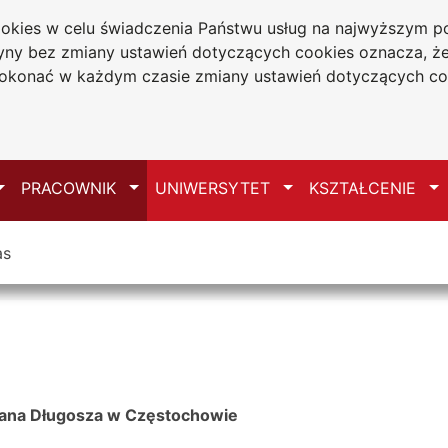
cookies w celu świadczenia Państwu usług na najwyższym
tryny bez zmiany ustawień dotyczących cookies oznacza, 
a w Częstochowie
konać w każdym czasie zmiany ustawień dotyczących co
Mapa serwisu
Przełącz
Przełącz
Przełącz
Pr
PRACOWNIK
UNIWERSYTET
KSZTAŁCENIE
as
ana Długosza w Częstochowie