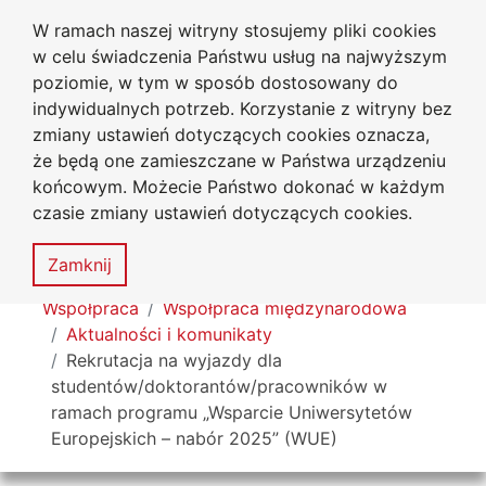
W ramach naszej witryny stosujemy pliki cookies
Uniwersytet
Przejdź do głównego menu
Przejdź do treści
Przejdź do wyszukiwarki
Przejdź do mapy serwisu
w celu świadczenia Państwu usług na najwyższym
Jana Długosza w Częstochowie
poziomie, w tym w sposób dostosowany do
indywidualnych potrzeb. Korzystanie z witryny bez
zmiany ustawień dotyczących cookies oznacza,
że będą one zamieszczane w Państwa urządzeniu
Dekl
końcowym. Możecie Państwo dokonać w każdym
dost
czasie zmiany ustawień dotyczących cookies.
Mapa
serwisu
MENU
Zamknij
Tutaj jesteś
Współpraca
Współpraca międzynarodowa
Aktualności i komunikaty
Rekrutacja na wyjazdy dla
studentów/doktorantów/pracowników w
ramach programu „Wsparcie Uniwersytetów
Europejskich – nabór 2025” (WUE)