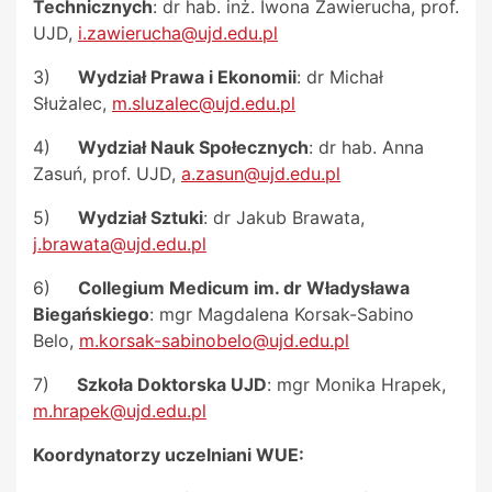
Technicznych
: dr hab. inż. Iwona Zawierucha, prof.
UJD,
i.zawierucha@ujd.edu.pl
3)
Wydział Prawa i Ekonomii
: dr Michał
Służalec,
m.sluzalec@ujd.edu.pl
4)
Wydział Nauk Społecznych
: dr hab. Anna
Zasuń, prof. UJD,
a.zasun@ujd.edu.pl
5)
Wydział Sztuki
: dr Jakub Brawata,
j.brawata@ujd.edu.pl
6)
Collegium Medicum im. dr Władysława
Biegańskiego
: mgr Magdalena Korsak-Sabino
Belo,
m.korsak-sabinobelo@ujd.edu.pl
7)
Szkoła Doktorska UJD
: mgr Monika Hrapek,
m.hrapek@ujd.edu.pl
Koordynatorzy uczelniani WUE: