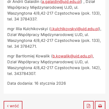
dr Andrii Galaidin (
a.galaidin@ujd.edu.pl
) , Dział
Współpracy Międzynarodowej UJD, ul.
Waszyngtona 4/8,42-217 Częstochowa (pok. 133),
tel. 34 3784337.
mgr Illia Kulchikovskyi (
i.kulchikovskyi@ujd.edu.pl
),
Dział Współpracy Międzynarodowej UJD, ul.
Waszyngtona 4/8,42-217 Częstochowa (pok. 133),
tel. 34 3784271.
mgr Bartłomiej Kowalik (
b.kowalik@ujd.edu.pl)
,
Dział Współpracy Międzynarodowej UJD, ul.
Waszyngtona 4/8,42-217 Częstochowa (pok. 142),
tel. 343784307.
Data dodania:
16 stycznia 2026
Zapisz do
Dru
wróć