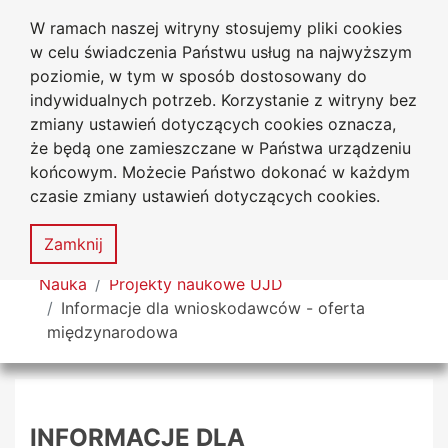
W ramach naszej witryny stosujemy pliki cookies
Uniwersytet
Przejdź do głównego menu
Przejdź do treści
Przejdź do wyszukiwarki
Przejdź do mapy serwisu
w celu świadczenia Państwu usług na najwyższym
Jana Długosza w Częstochowie
poziomie, w tym w sposób dostosowany do
indywidualnych potrzeb. Korzystanie z witryny bez
zmiany ustawień dotyczących cookies oznacza,
że będą one zamieszczane w Państwa urządzeniu
Dekl
końcowym. Możecie Państwo dokonać w każdym
dost
czasie zmiany ustawień dotyczących cookies.
Mapa
serwisu
MENU
Zamknij
Tutaj jesteś
Nauka
Projekty naukowe UJD
Informacje dla wnioskodawców - oferta
międzynarodowa
INFORMACJE DLA