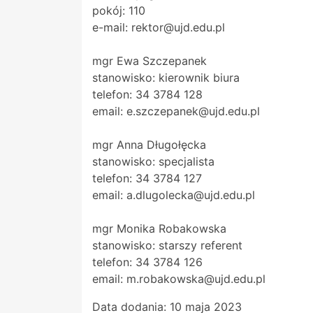
pokój: 110
e-mail: rektor@ujd.edu.pl
mgr Ewa Szczepanek
stanowisko: kierownik biura
telefon: 34 3784 128
email: e.szczepanek@ujd.edu.pl
mgr Anna Długołęcka
stanowisko: specjalista
telefon: 34 3784 127
email: a.dlugolecka@ujd.edu.pl
mgr Monika Robakowska
stanowisko: starszy referent
telefon: 34 3784 126
email: m.robakowska@ujd.edu.pl
Data dodania:
10 maja 2023