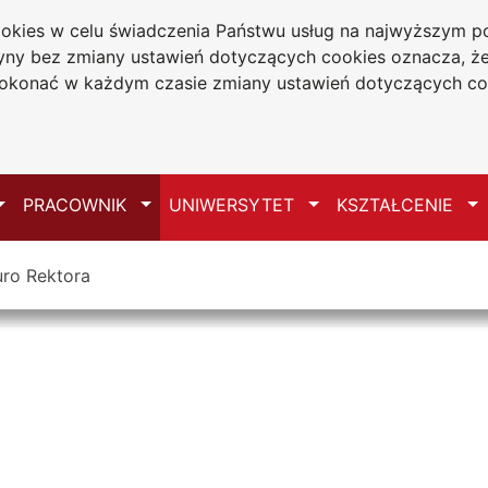
cookies w celu świadczenia Państwu usług na najwyższym
tryny bez zmiany ustawień dotyczących cookies oznacza, 
a w Częstochowie
konać w każdym czasie zmiany ustawień dotyczących co
Mapa serwisu
Przełącz
Przełącz
Przełącz
Pr
PRACOWNIK
UNIWERSYTET
KSZTAŁCENIE
uro Rektora