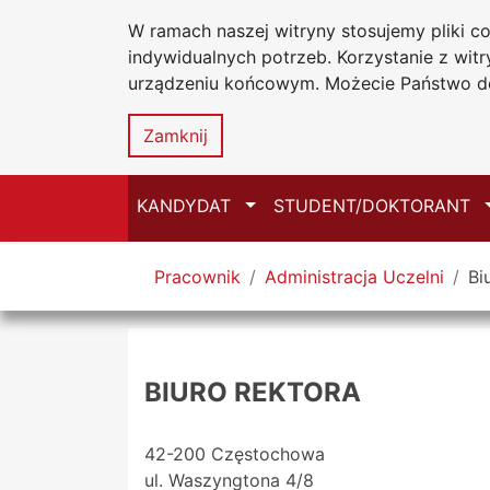
W ramach naszej witryny stosujemy pliki 
Uniwersytet
Przejdź do głównego menu
Przejdź do treści
Przejdź do wyszukiwarki
Przejdź do mapy serwisu
indywidualnych potrzeb. Korzystanie z wi
Jana Długosz
urządzeniu końcowym. Możecie Państwo do
Zamknij
Przełącz
KANDYDAT
STUDENT/DOKTORANT
Tutaj jesteś
Pracownik
Administracja Uczelni
Bi
BIURO REKTORA
42-200 Częstochowa
ul. Waszyngtona 4/8