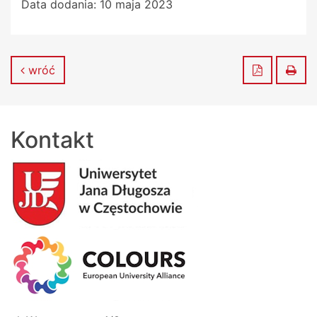
Data dodania:
10 maja 2023
Zapisz do
Dru
wróć
Kontakt