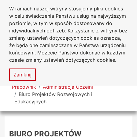
W ramach naszej witryny stosujemy pliki cookies
Uniwersytet
Przejdź do głównego menu
Przejdź do treści
Przejdź do wyszukiwarki
Przejdź do mapy serwisu
w celu świadczenia Państwu usług na najwyższym
Jana Długosza w Częstochowie
poziomie, w tym w sposób dostosowany do
indywidualnych potrzeb. Korzystanie z witryny bez
zmiany ustawień dotyczących cookies oznacza,
że będą one zamieszczane w Państwa urządzeniu
Dekl
końcowym. Możecie Państwo dokonać w każdym
dost
czasie zmiany ustawień dotyczących cookies.
Mapa
serwisu
MENU
Zamknij
Tutaj jesteś
Pracownik
Administracja Uczelni
Biuro Projektów Rozwojowych i
Edukacyjnych
BIURO PROJEKTÓW