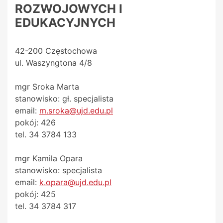
ROZWOJOWYCH I
EDUKACYJNYCH
42-200 Częstochowa
ul. Waszyngtona 4/8
mgr Sroka Marta
stanowisko: gł. specjalista
email:
m.sroka@ujd.edu.pl
pokój: 426
tel. 34 3784 133
mgr Kamila Opara
stanowisko: specjalista
email:
k.opara@ujd.edu.pl
pokój: 425
tel. 34 3784 317