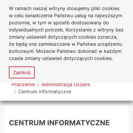
W ramach naszej witryny stosujemy pliki cookies
Uniwersytet
Przejdź do głównego menu
Przejdź do treści
Przejdź do wyszukiwarki
Przejdź do mapy serwisu
w celu świadczenia Państwu usług na najwyższym
Jana Długosza w Częstochowie
poziomie, w tym w sposób dostosowany do
indywidualnych potrzeb. Korzystanie z witryny bez
zmiany ustawień dotyczących cookies oznacza,
że będą one zamieszczane w Państwa urządzeniu
Dekl
końcowym. Możecie Państwo dokonać w każdym
dost
czasie zmiany ustawień dotyczących cookies.
Mapa
serwisu
MENU
Zamknij
Tutaj jesteś
Pracownik
Administracja Uczelni
Centrum informatyczne
CENTRUM INFORMATYCZNE