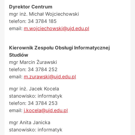
Dyrektor Centrum
mgr inż. Michał Wojciechowski
telefon: 34 3784 185
email:
m.wojciechowski@ujd.edu.pl
Kierownik Zespołu Obsługi Informatycznej
Studiów
mgr Marcin Żurawski
telefon: 34 3784 252
email:
m.zurawski@ujd.edu.pl
mgr inż. Jacek Kocela
stanowisko: informatyk
telefon: 34 3784 253
email:
j.kocela@ujd.edu.pl
mgr Anita Janicka
stanowisko: informatyk