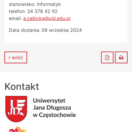
stanowisko: informatyk
telefon: 34 378 42 92
email:
a.zabicka@ujd.edu.pl
Data dodania:
09 września 2024
Zapisz do
Dru
wróć
Kontakt