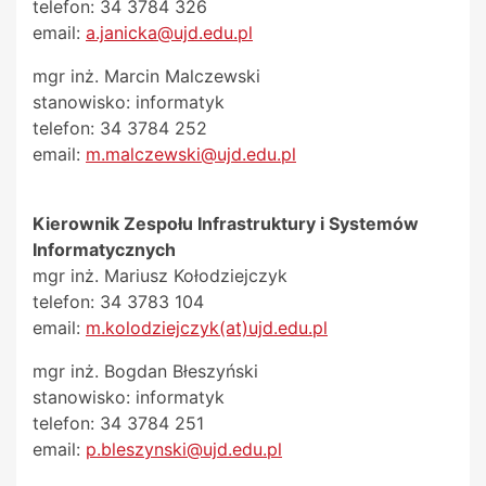
telefon: 34 3784 326
email:
a.janicka@ujd.edu.pl
mgr inż. Marcin Malczewski
stanowisko: informatyk
telefon: 34 3784 252
email:
m.malczewski@ujd.edu.pl
Kierownik Zespołu Infrastruktury i Systemów
Informatycznych
mgr inż. Mariusz Kołodziejczyk
telefon: 34 3783 104
email:
m.kolodziejczyk(at)ujd.edu.pl
mgr inż. Bogdan Błeszyński
stanowisko: informatyk
telefon: 34 3784 251
email:
p.bleszynski@ujd.edu.pl