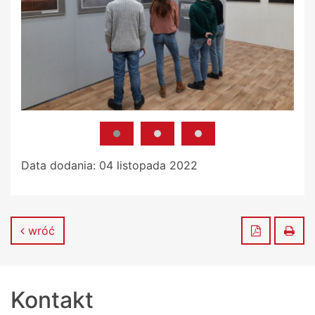
Data dodania:
04 listopada 2022
Zapisz do
Dru
wróć
Kontakt