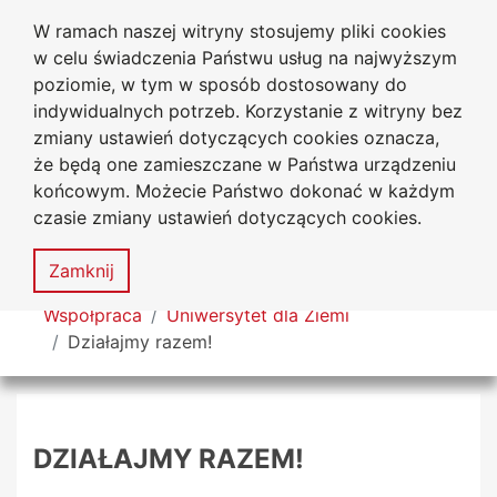
W ramach naszej witryny stosujemy pliki cookies
Uniwersytet
Przejdź do głównego menu
Przejdź do treści
Przejdź do wyszukiwarki
Przejdź do mapy serwisu
w celu świadczenia Państwu usług na najwyższym
Jana Długosza w Częstochowie
poziomie, w tym w sposób dostosowany do
indywidualnych potrzeb. Korzystanie z witryny bez
zmiany ustawień dotyczących cookies oznacza,
że będą one zamieszczane w Państwa urządzeniu
Dekl
końcowym. Możecie Państwo dokonać w każdym
dost
czasie zmiany ustawień dotyczących cookies.
Mapa
serwisu
MENU
Zamknij
Tutaj jesteś
Współpraca
Uniwersytet dla Ziemi
Działajmy razem!
DZIAŁAJMY RAZEM!