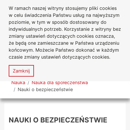
W ramach naszej witryny stosujemy pliki cookies
Uniwersytet
Przejdź do głównego menu
Przejdź do treści
Przejdź do wyszukiwarki
Przejdź do mapy serwisu
w celu świadczenia Państwu usług na najwyższym
Jana Długosza w Częstochowie
poziomie, w tym w sposób dostosowany do
indywidualnych potrzeb. Korzystanie z witryny bez
zmiany ustawień dotyczących cookies oznacza,
że będą one zamieszczane w Państwa urządzeniu
Dekl
końcowym. Możecie Państwo dokonać w każdym
dost
czasie zmiany ustawień dotyczących cookies.
Mapa
serwisu
MENU
Zamknij
Tutaj jesteś
Nauka
Nauka dla społeczeństwa
Nauki o bezpieczeństwie
NAUKI O BEZPIECZEŃSTWIE