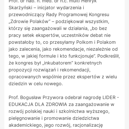
Prof. dr hab. n. med. dr h.c. multi Henryk
Skarżyński – inicjator wydarzenia i
przewodniczący Rady Programowej Kongresu
„Zdrowie Polaków” – podziękował wszystkim,
którzy się zaangażowali w działania, „bo bez
pracy setek ekspertów, uczestników debat nie
powstałoby to, co przesyłamy Polkom i Polakom
jako zalecenia, jako rekomendacje, niezależnie od
tego, w jakiej formule i kto funkcjonuje”. Podkreślił,
że kongres był „inkubatorem” konkretnych
propozycji rozwiązań i rekomendacji,
opracowanych wspólnie przez ekspertów z wielu
dziedzin w celu nowego.
Prof. Bogusław Przywora odebrał nagrodę LIDER -
EDUKACJA DLA ZDROWIA za zaangażowanie w
rozwój polskiej nauki i szkolnictwa wyższego,
pielęgnowanie i promowanie dziedzictwa
akademickiego, jego rozwój, racjonalizację