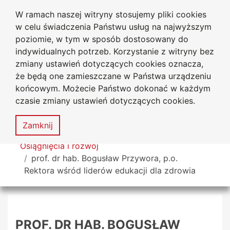
W ramach naszej witryny stosujemy pliki cookies
Uniwersytet
Przejdź do głównego menu
Przejdź do treści
Przejdź do wyszukiwarki
Przejdź do mapy serwisu
w celu świadczenia Państwu usług na najwyższym
Jana Długosza w Częstochowie
poziomie, w tym w sposób dostosowany do
indywidualnych potrzeb. Korzystanie z witryny bez
zmiany ustawień dotyczących cookies oznacza,
że będą one zamieszczane w Państwa urządzeniu
Dekl
końcowym. Możecie Państwo dokonać w każdym
dost
czasie zmiany ustawień dotyczących cookies.
Mapa
serwisu
MENU
Zamknij
Tutaj jesteś
Osiągnięcia i rozwój
prof. dr hab. Bogusław Przywora, p.o.
Rektora wśród liderów edukacji dla zdrowia
PROF. DR HAB. BOGUSŁAW