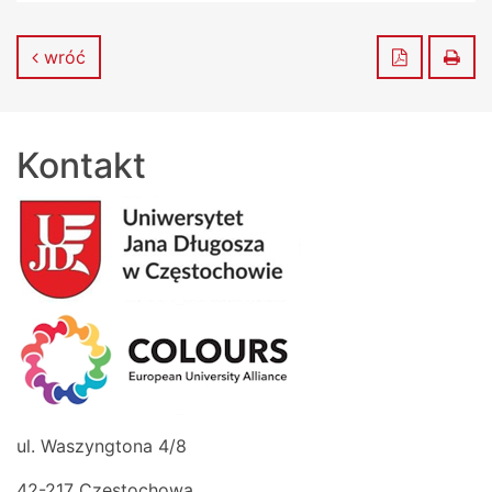
Zapisz do
Dru
wróć
Kontakt
ul. Waszyngtona 4/8
42-217 Częstochowa