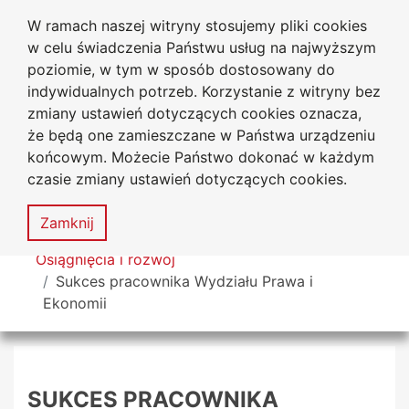
W ramach naszej witryny stosujemy pliki cookies
Uniwersytet
Przejdź do głównego menu
Przejdź do treści
Przejdź do wyszukiwarki
Przejdź do mapy serwisu
w celu świadczenia Państwu usług na najwyższym
Jana Długosza w Częstochowie
poziomie, w tym w sposób dostosowany do
indywidualnych potrzeb. Korzystanie z witryny bez
zmiany ustawień dotyczących cookies oznacza,
że będą one zamieszczane w Państwa urządzeniu
Dekl
końcowym. Możecie Państwo dokonać w każdym
dost
czasie zmiany ustawień dotyczących cookies.
Mapa
serwisu
MENU
Zamknij
Tutaj jesteś
Osiągnięcia i rozwój
Sukces pracownika Wydziału Prawa i
Ekonomii
SUKCES PRACOWNIKA