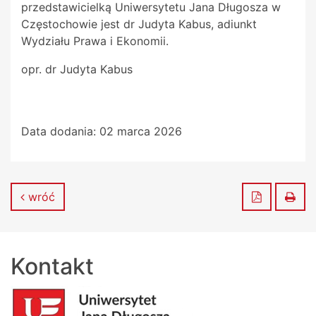
przedstawicielką Uniwersytetu Jana Długosza w
Częstochowie jest dr Judyta Kabus, adiunkt
Wydziału Prawa i Ekonomii.
opr. dr Judyta Kabus
Data dodania:
02 marca 2026
Zapisz do
Dru
wróć
Kontakt