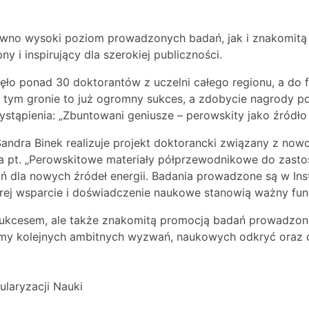
ówno wysoki poziom prowadzonych badań, jak i znakomitą
 i inspirujący dla szerokiej publiczności.
ęło ponad 30 doktorantów z uczelni całego regionu, a do fi
ę w tym gronie to już ogromny sukces, a zdobycie nagrody 
stąpienia: „Zbuntowani geniusze – perowskity jako źródło 
andra Binek realizuje projekt doktorancki związany z no
a pt. „Perowskitowe materiały półprzewodnikowe do zasto
 dla nowych źródeł energii. Badania prowadzone są w Inst
órej wsparcie i doświadczenie naukowe stanowią ważny fu
 sukcesem, ale także znakomitą promocją badań prowadzon
ymy kolejnych ambitnych wyzwań, naukowych odkryć oraz d
ularyzacji Nauki