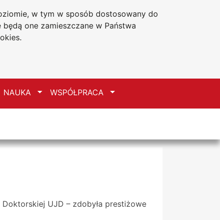
 poziomie, w tym w sposób dostosowany do
Deklaracja dostępności
że będą one zamieszczane w Państwa
okies.
zełącz
Przełącz
Przełącz
NAUKA
WSPÓŁPRACA
y Doktorskiej UJD – zdobyła prestiżowe