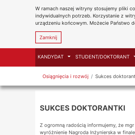
W ramach naszej witryny stosujemy pliki 
Uniwersytet
Przejdź do głównego menu
Przejdź do treści
Przejdź do wyszukiwarki
Przejdź do mapy serwisu
indywidualnych potrzeb. Korzystanie z wi
Jana Długosz
urządzeniu końcowym. Możecie Państwo do
Zamknij
Przełącz
KANDYDAT
STUDENT/DOKTORANT
Tutaj jesteś
Osiągnięcia i rozwój
Sukces doktorant
SUKCES DOKTORANTKI
Z ogromną radością informujemy, że mgr 
wyróżnienie Nagroda Inżynierska w final