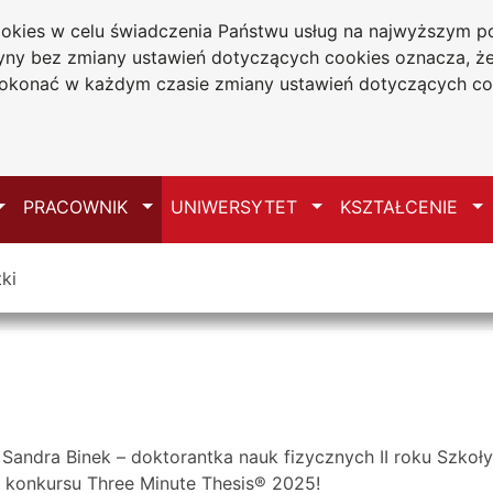
cookies w celu świadczenia Państwu usług na najwyższym
tryny bez zmiany ustawień dotyczących cookies oznacza, 
a w Częstochowie
konać w każdym czasie zmiany ustawień dotyczących co
Mapa serwisu
Przełącz
Przełącz
Przełącz
Pr
PRACOWNIK
UNIWERSYTET
KSZTAŁCENIE
ki
Sandra Binek – doktorantka nauk fizycznych II roku Szkoł
e konkursu Three Minute Thesis® 2025!