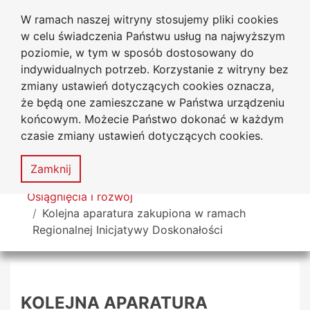
W ramach naszej witryny stosujemy pliki cookies
Uniwersytet
Przejdź do głównego menu
Przejdź do treści
Przejdź do wyszukiwarki
Przejdź do mapy serwisu
w celu świadczenia Państwu usług na najwyższym
Jana Długosza w Częstochowie
poziomie, w tym w sposób dostosowany do
indywidualnych potrzeb. Korzystanie z witryny bez
zmiany ustawień dotyczących cookies oznacza,
że będą one zamieszczane w Państwa urządzeniu
Dekl
końcowym. Możecie Państwo dokonać w każdym
dost
czasie zmiany ustawień dotyczących cookies.
Mapa
serwisu
MENU
Zamknij
Tutaj jesteś
Osiągnięcia i rozwój
Kolejna aparatura zakupiona w ramach
Regionalnej Inicjatywy Doskonałości
KOLEJNA APARATURA