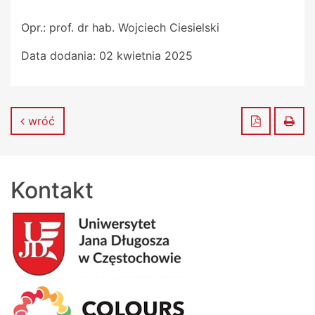
Opr.: prof. dr hab. Wojciech Ciesielski
Data dodania:
02 kwietnia 2025
Zapisz do
Dru
wróć
Kontakt